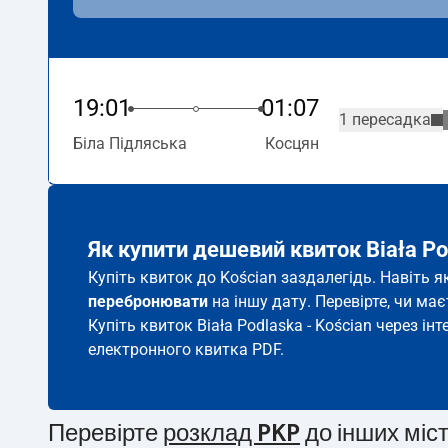
19:01
01:07
1 пересадка
Біла Підляська
Косцян
Як купити дешевий квиток Biała Po
Купіть квиток до Kościan заздалегідь. Навіть 
перебронювати
на іншу дату. Перевірте, чи ма
Купіть квиток Biała Podlaska - Kościan через інт
електронного квитка PDF.
Перевірте
розклад PKP
до інших міс