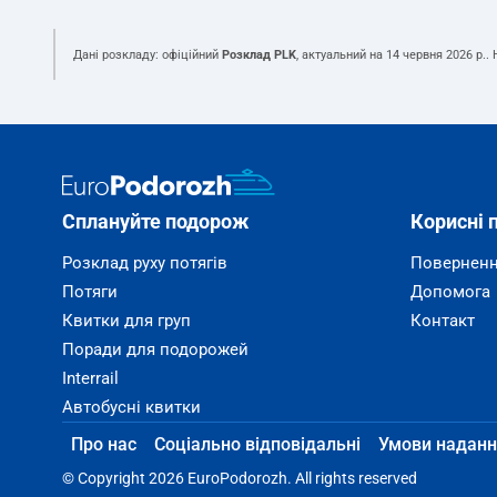
Дані розкладу: офіційний
Розклад PLK
, актуальний на
14 червня 2026 р.
.
Сплануйте подорож
Корисні 
Розклад руху потягів
Поверненн
Потяги
Допомога
Квитки для груп
Контакт
Поради для подорожей
Interrail
Автобусні квитки
Про нас
Соціально відповідальні
Умови наданн
© Copyright 2026 EuroPodorozh. All rights reserved