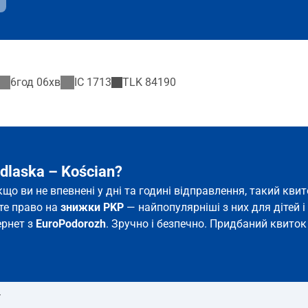
6год 06хв
IC
1713
TLK
84190
dlaska – Kościan?
якщо ви не впевнені у дні та годині відправлення, такий к
єте право на
знижки PKP
— найпопулярніші з них для дітей і 
ернет з
EuroPodorozh
. Зручно і безпечно. Придбаний квиток 
т