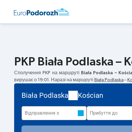
PKP Biała Podlaska – K
Сполучення PKP на маршруті
Biała Podlaska – Kości
вирушає о 19:01. Наразі на маршруті
Biała Podlaska
–
Ko
Biała Podlaska
Kościan