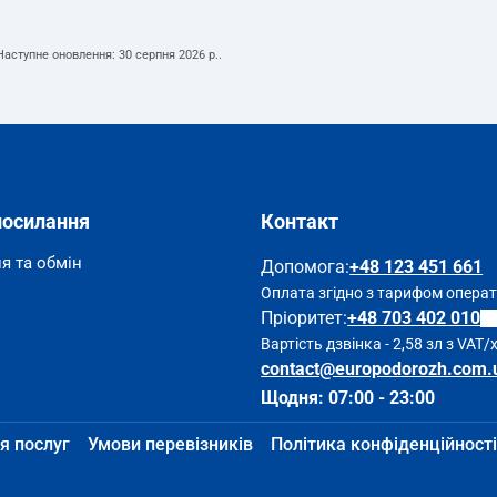
 Наступне оновлення:
30 серпня 2026 р.
.
посилання
Контакт
я та обмін
Допомога
:
+48 123 451 661
Оплата згідно з тарифом опера
Пріоритет:
+48 703 402 010
Вартість дзвінка - 2,58 зл з VAT/
contact@europodorozh.com.
Щодня: 07:00 - 23:00
я послуг
Умови перевізників
Політика конфіденційності