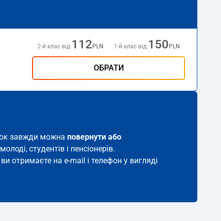
112
150
2-й клас від:
PLN
1-й клас від:
PLN
ОБРАТИ
виток завжди можна
повернути або
молоді, студентів і пенсіонерів.
ви отримаєте на e-mail і телефон у вигляді