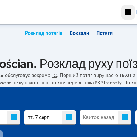
Розклад потягів
Вокзали
Потяги
ościan. Розклад руху пої
an
обслуговує зокрема
IC
. Перший потяг вирушає о
19:01
з 
ścian
не курсують інші потяги перевізника PKP Intercity. Потя