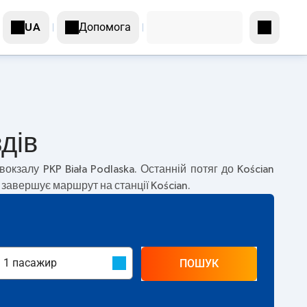
Допомога
UA
здів
вокзалу PKP Biała Podlaska. Останній потяг до Kościan
г завершує маршрут на станції Kościan.
ПОШУК