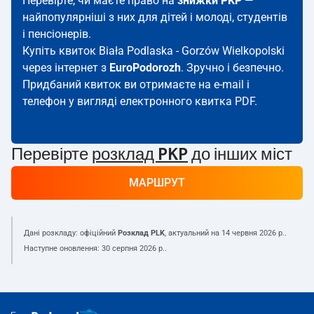
Перевірте, чи маєте право на
знижки PKP
—
найпопулярніші з них для дітей і молоді, студентів
і пенсіонерів.
Купіть квиток Biała Podlaska - Gorzów Wielkopolski
через інтернет з
EuroPodorozh
. Зручно і безпечно.
Придбаний квиток ви отримаєте на e-mail і
телефон у вигляді електронного квитка PDF.
Перевірте
розклад PKP
до інших міст
МАРШРУТ
Дані розкладу: офіційний
Розклад PLK
, актуальний на
14 червня 2026 р.
.
Наступне оновлення:
30 серпня 2026 р.
.