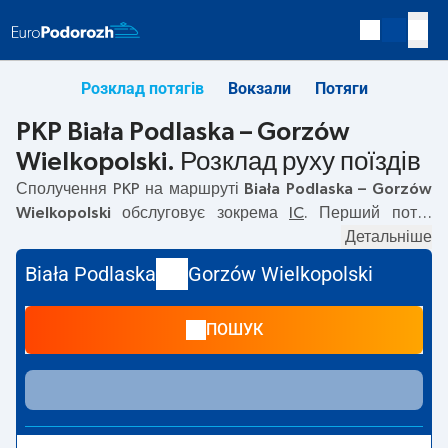
Розклад потягів
Вокзали
Потяги
PKP Biała Podlaska – Gorzów
Wielkopolski. Розклад руху поїздів
Сполучення PKP на маршруті
Biała Podlaska – Gorzów
Wielkopolski
обслуговує зокрема
IC
. Перший потяг
вирушає о
15:00
з вокзалу PKP Biała Podlaska. Останній
Детальніше
потяг до Gorzów Wielkopolski вирушає о 15:00. Наразі
Biała Podlaska
Gorzów Wielkopolski
на маршруті
Biała Podlaska
–
Gorzów Wielkopolski
не
курсують інші потяги перевізника PKP Intercity. Потяг
ПОШУК
завершує маршрут на станції Gorzów Wielkopolski.