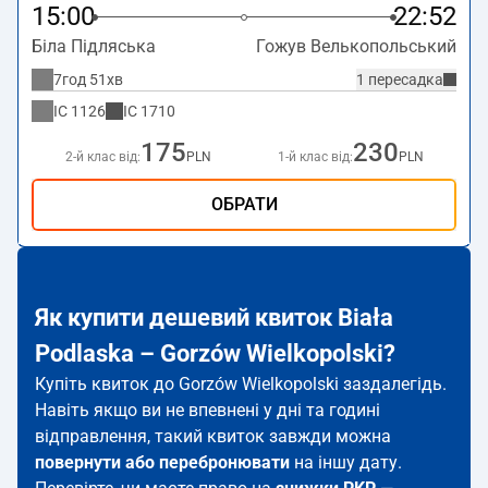
15:00
22:52
Біла Підляська
Гожув Велькопольський
7год 51хв
1 пересадка
IC
1126
IC
1710
175
230
2-й клас від:
PLN
1-й клас від:
PLN
ОБРАТИ
Як купити дешевий квиток Biała
Podlaska – Gorzów Wielkopolski?
Купіть квиток до Gorzów Wielkopolski заздалегідь.
Навіть якщо ви не впевнені у дні та годині
відправлення, такий квиток завжди можна
повернути або перебронювати
на іншу дату.