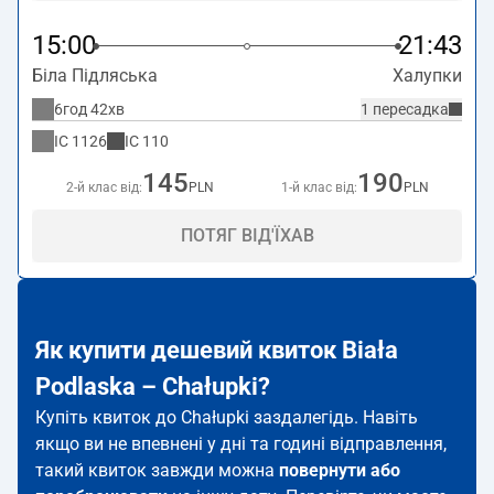
15:00
21:43
Біла Підляська
Халупки
6год 42хв
1 пересадка
IC
1126
IC
110
145
190
2-й клас від:
PLN
1-й клас від:
PLN
ПОТЯГ ВІД'ЇХАВ
Як купити дешевий квиток Biała
Podlaska – Chałupki?
Купіть квиток до Chałupki заздалегідь. Навіть
якщо ви не впевнені у дні та годині відправлення,
такий квиток завжди можна
повернути або