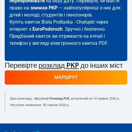
перебронювати
на іншу дату. Перевірте, чи маєте
право на
знижки PKP
— найпопулярніші з них для
дітей і молоді, студентів і пенсіонерів.
Купіть квиток Biała Podlaska - Chałupki через
інтернет з
EuroPodorozh
. Зручно і безпечно.
Придбаний квиток ви отримаєте на e-mail і
телефон у вигляді електронного квитка PDF.
Перевірте
розклад PKP
до інших міст
МАРШРУТ
Дані розкладу: офіційний
Розклад PLK
, актуальний на
14 червня 2026 р.
.
Наступне оновлення:
30 серпня 2026 р.
.