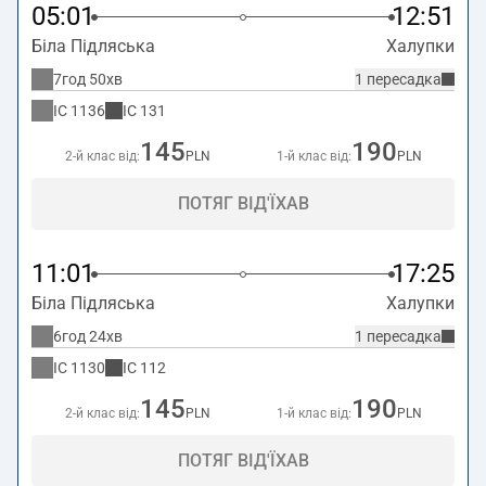
05:01
12:51
Біла Підляська
Халупки
7год 50хв
1 пересадка
IC
1136
IC
131
145
190
2-й клас від:
PLN
1-й клас від:
PLN
ПОТЯГ ВІД'ЇХАВ
11:01
17:25
Біла Підляська
Халупки
6год 24хв
1 пересадка
IC
1130
IC
112
145
190
2-й клас від:
PLN
1-й клас від:
PLN
ПОТЯГ ВІД'ЇХАВ