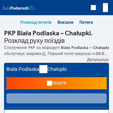
Розклад потягів
Вокзали
Потяги
PKP Biała Podlaska – Chałupki.
Розклад руху поїздів
Сполучення PKP на маршруті
Biała Podlaska – Chałupki
обслуговує зокрема
IC
. Перший потяг вирушає о
05:01
з
вокзалу PKP Biała Podlaska. Останній потяг до Chałupki
Детальніше
вирушає о 15:00. На маршруті
Biała Podlaska
–
Chałupki
Biała Podlaska
Chałupki
курсують також інші потяги:
— пропонують нижчу ціну
квитка і зазвичай довший час подорожі. Потяг завершує
ПОШУК
маршрут на станції Chałupki.