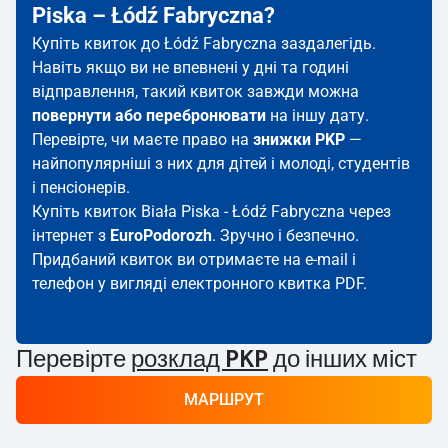
Piska – Łódź Fabryczna?
Купіть квиток до Łódź Fabryczna заздалегідь.
Навіть якщо ви не впевнені у дні та годині
відправлення, такий квиток завжди можна
повернути або перебронювати
на іншу дату.
Перевірте, чи маєте право на
знижки PKP
—
найпопулярніші з них для дітей і молоді, студентів
і пенсіонерів.
Купіть квиток Biała Piska - Łódź Fabryczna через
інтернет з
EuroPodorozh
. Зручно і безпечно.
Придбаний квиток ви отримаєте на e-mail і
телефон у вигляді електронного квитка PDF.
Перевірте
розклад PKP
до інших міст
МАРШРУТ