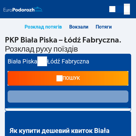
Розклад потягів
Вокзали
Потяги
PKP Biała Piska – Łódź Fabryczna.
Розклад руху поїздів
Biała Piska
Łódź Fabryczna
ПОШУК
Як купити дешевий квиток Biała