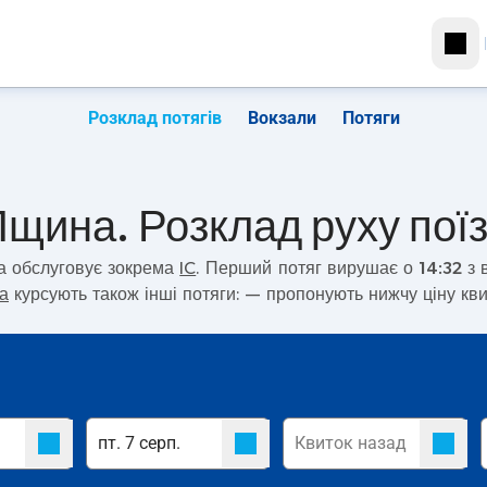
Розклад потягів
Вокзали
Потяги
Пщина. Розклад руху поїз
а
обслуговує зокрема
IC
. Перший потяг вирушає о
14:32
з 
а
курсують також інші потяги:
— пропонують нижчу ціну кви