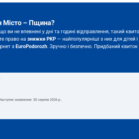
н Місто – Пщина?
що ви не впевнені у дні та годині відправлення, такий кв
єте право на
знижки PKP
— найпопулярніші з них для дітей і 
ернет з
EuroPodorozh
. Зручно і безпечно. Придбаний квиток 
т
 Наступне оновлення:
30 серпня 2026 р.
.