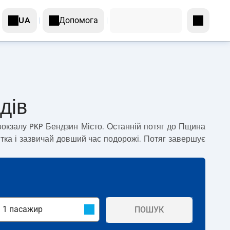
Допомога
UA
дів
вокзалу PKP Бендзин Місто. Останній потяг до Пщина
тка і зазвичай довший час подорожі. Потяг завершує
ПОШУК