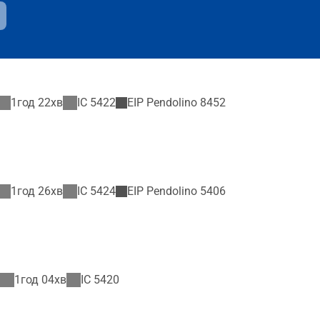
1год 22хв
IC
5422
EIP Pendolino
8452
1год 26хв
IC
5424
EIP Pendolino
5406
1год 04хв
IC
5420