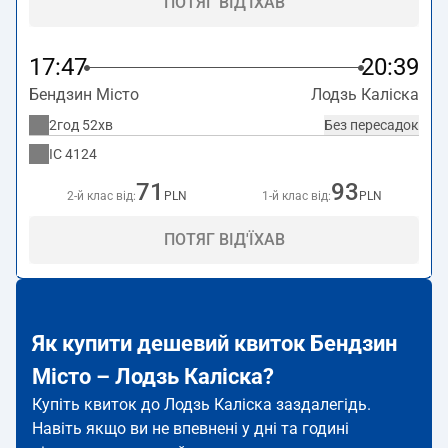
ПОТЯГ ВІД'ЇХАВ
17:47
20:39
Бендзин Місто
Лодзь Каліска
2год 52хв
Без пересадок
IC
4124
71
93
2-й клас від:
PLN
1-й клас від:
PLN
ПОТЯГ ВІД'ЇХАВ
Як купити дешевий квиток Бендзин
Місто – Лодзь Каліска?
Купіть квиток до Лодзь Каліска заздалегідь.
Навіть якщо ви не впевнені у дні та годині