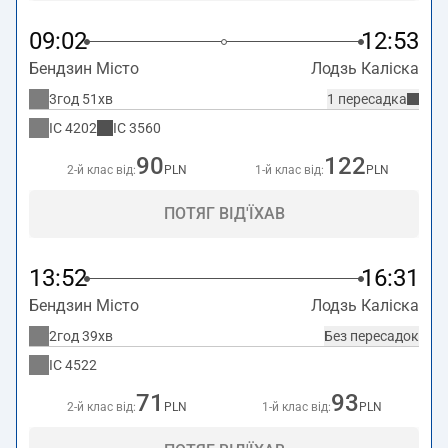
09:02
12:53
Бендзин Місто
Лодзь Каліска
3год 51хв
1 пересадка
IC
4202
IC
3560
90
122
2-й клас від:
PLN
1-й клас від:
PLN
ПОТЯГ ВІД'ЇХАВ
13:52
16:31
Бендзин Місто
Лодзь Каліска
2год 39хв
Без пересадок
IC
4522
71
93
2-й клас від:
PLN
1-й клас від:
PLN