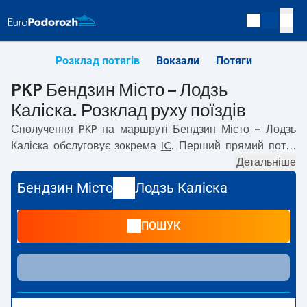
Розклад потягів
Вокзали
Потяги
PKP Бендзин Місто – Лодзь
Каліска. Розклад руху поїздів
Сполучення PKP на маршруті
Бендзин Місто – Лодзь
Каліска
обслуговує зокрема
IC
. Перший прямий потяг
вирушає о
05:26
з вокзалу PKP Бендзин Місто. Останній
Детальніше
потяг до Лодзь Каліска вирушає о 17:47. Найшвидший
Бендзин Місто
Лодзь Каліска
маршрут пропонує потяг без пересадок
DOKER
.
Подорож цим потягом триває
02:39
. На маршруті
ПОШУК
Бендзин Місто
–
Лодзь Каліска
курсують також інші
потяги:
TLK
— пропонують нижчу ціну квитка і зазвичай
довший час подорожі. Потяг завершує маршрут на
станції Лодзь Каліска.