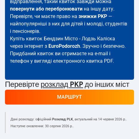
відправлення, такий квиток завжди можна
повернути або перебронювати
на іншу дату.
Перевірте, чи маєте право на
знижки PKP
—
найпопулярніші з них для дітей і молоді, студентів
і пенсіонерів.
Купіть квиток Бендзин Місто - Лодзь Каліска
через інтернет з
EuroPodorozh
. Зручно і безпечно.
Придбаний квиток ви отримаєте на e-mail і
телефон у вигляді електронного квитка PDF.
Перевірте
розклад PKP
до інших міст
МАРШРУТ
Дані розкладу: офіційний
Розклад PLK
, актуальний на
14 червня 2026 р.
.
Наступне оновлення:
30 серпня 2026 р.
.