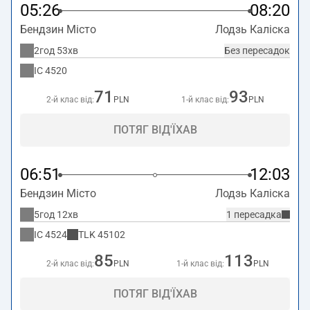
05:26
08:20
Бендзин Місто
Лодзь Каліска
2год 53хв
Без пересадок
IC
4520
71
93
2-й клас від:
PLN
1-й клас від:
PLN
ПОТЯГ ВІД'ЇХАВ
06:51
12:03
Бендзин Місто
Лодзь Каліска
5год 12хв
1 пересадка
IC
4524
TLK
45102
85
113
2-й клас від:
PLN
1-й клас від:
PLN
ПОТЯГ ВІД'ЇХАВ