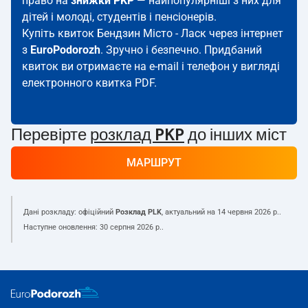
право на
знижки PKP
— найпопулярніші з них для
дітей і молоді, студентів і пенсіонерів.
Купіть квиток Бендзин Місто - Ласк через інтернет
з
EuroPodorozh
. Зручно і безпечно. Придбаний
квиток ви отримаєте на e-mail і телефон у вигляді
електронного квитка PDF.
Перевірте
розклад PKP
до інших міст
МАРШРУТ
Дані розкладу: офіційний
Розклад PLK
, актуальний на
14 червня 2026 р.
.
Наступне оновлення:
30 серпня 2026 р.
.