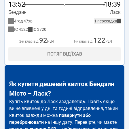
13:52
18:39
Бендзин
Ласк
4год 47хв
1 пересадка
IC
4522
IC
3720
92
122
2-й клас від:
PLN
1-й клас від:
PLN
ПОТЯГ ВІД'ЇХАВ
Як купити дешевий квиток Бендзин
Місто – Ласк?
Купіть квиток до Ласк заздалегідь. Навіть якщо
ви не впевнені у дні та годині відправлення, такий
квиток завжди можна
повернути або
перебронювати
на іншу дату. Перевірте, чи маєте