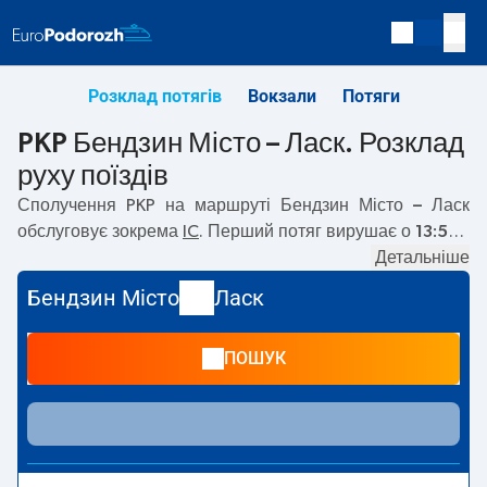
Розклад потягів
Вокзали
Потяги
PKP Бендзин Місто – Ласк. Розклад
руху поїздів
Сполучення PKP на маршруті
Бендзин Місто – Ласк
обслуговує зокрема
IC
. Перший потяг вирушає о
13:52
з
вокзалу PKP Бендзин Місто. Останній потяг до Ласк
Детальніше
вирушає о 13:52. Наразі на маршруті
Бендзин Місто
–
Бендзин Місто
Ласк
Ласк
не курсують інші потяги перевізника PKP Intercity.
Потяг завершує маршрут на станції Ласк.
ПОШУК