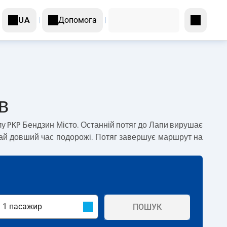
Допомога
UA
в
лу PKP Бендзин Місто. Останній потяг до Лапи вирушає
чай довший час подорожі. Потяг завершує маршрут на
ПОШУК