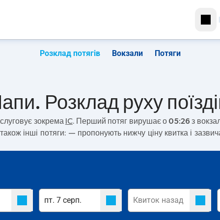
Розклад потягів
Вокзали
Потяги
апи. Розклад руху поїзді
слуговує зокрема
IC
. Перший потяг вирушає о
05:26
з вокза
також інші потяги:
— пропонують нижчу ціну квитка і зазви