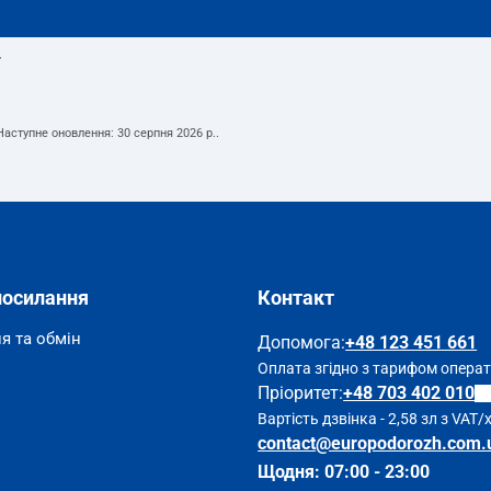
т
 Наступне оновлення:
30 серпня 2026 р.
.
посилання
Контакт
я та обмін
Допомога
:
+48 123 451 661
Оплата згідно з тарифом опера
Пріоритет:
+48 703 402 010
Вартість дзвінка - 2,58 зл з VAT/
contact@europodorozh.com.
Щодня: 07:00 - 23:00