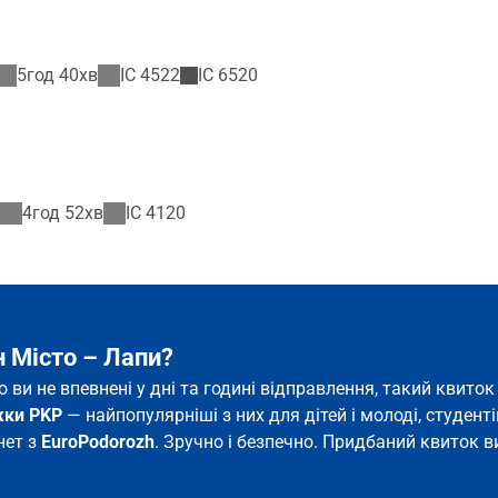
5год 40хв
IC
4522
IC
6520
4год 52хв
IC
4120
 Місто – Лапи?
о ви не впевнені у дні та годині відправлення, такий квит
жки PKP
— найпопулярніші з них для дітей і молоді, студентів
нет з
EuroPodorozh
. Зручно і безпечно. Придбаний квиток ви