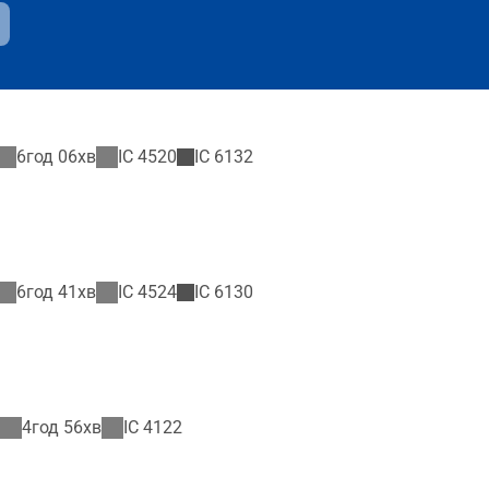
6год 06хв
IC
4520
IC
6132
6год 41хв
IC
4524
IC
6130
4год 56хв
IC
4122