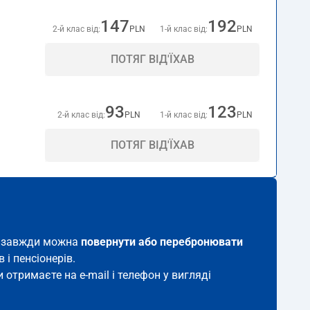
147
192
2-й клас від:
PLN
1-й клас від:
PLN
ПОТЯГ ВІД'ЇХАВ
93
123
2-й клас від:
PLN
1-й клас від:
PLN
ПОТЯГ ВІД'ЇХАВ
ок завжди можна
повернути або перебронювати
 і пенсіонерів.
 отримаєте на e-mail і телефон у вигляді