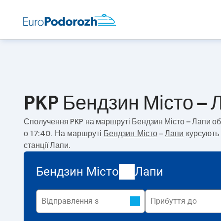
PKP Бендзин Місто – Л
Сполучення PKP на маршруті
Бендзин Місто – Лапи
об
о 17:40. На маршруті
Бендзин Місто
–
Лапи
курсують 
станції Лапи.
Бендзин Місто
Лапи