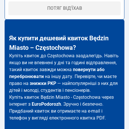
ПОТЯГ ВІД'ЇХАВ
Як купити дешевий квиток Będzin
Miasto – Częstochowa?
Купіть квиток до Częstochowa заздалегідь. Навіть
якщо ви не впевнені у дні та годині відправлення,
такий квиток завжди можна
повернути або
перебронювати
на іншу дату. Перевірте, чи маєте
право на
знижки PKP
— найпопулярніші з них для
дітей і молоді, студентів і пенсіонерів.
Купіть квиток Będzin Miasto - Częstochowa через
інтернет з
EuroPodorozh
. Зручно і безпечно.
Придбаний квиток ви отримаєте на e-mail і
телефон у вигляді електронного квитка PDF.