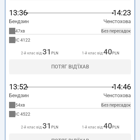
13:36
14:23
Бендзин
Ченстохова
47хв
Без пересадок
IC
4122
31
40
2-й клас від:
PLN
1-й клас від:
PLN
ПОТЯГ ВІД'ЇХАВ
13:52
14:46
Бендзин
Ченстохова
54хв
Без пересадок
IC
4522
31
40
2-й клас від:
PLN
1-й клас від:
PLN