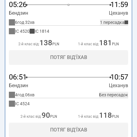
05:26
11:59
Бендзин
Цеханув
6год 32хв
1 пересадка
IC
4520
IC
1814
138
181
2-й клас від:
PLN
1-й клас від:
PLN
ПОТЯГ ВІД'ЇХАВ
06:51
10:57
Бендзин
Цеханув
4год 06хв
Без пересадок
IC
4524
90
118
2-й клас від:
PLN
1-й клас від:
PLN
ПОТЯГ ВІД'ЇХАВ