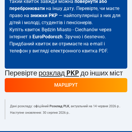
такий квиток завжди можна
повернути або
перебронювати
на іншу дату. Перевірте, чи маєте
право на
знижки PKP
— найпопулярніші з них для
дітей і молоді, студентів і пенсіонерів.
Купіть квиток Będzin Miasto - Ciechanów через
інтернет з
EuroPodorozh
. Зручно і безпечно.
Придбаний квиток ви отримаєте на e-mail і
телефон у вигляді електронного квитка PDF.
Перевірте
розклад PKP
до інших міст
МАРШРУТ
Дані розкладу: офіційний
Розклад PLK
, актуальний на
14 червня 2026 р.
.
Наступне оновлення:
30 серпня 2026 р.
.