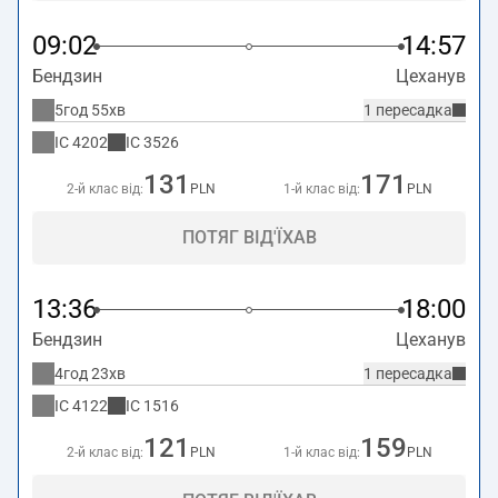
09:02
14:57
Бендзин
Цеханув
5год 55хв
1 пересадка
IC
4202
IC
3526
131
171
2-й клас від:
PLN
1-й клас від:
PLN
ПОТЯГ ВІД'ЇХАВ
13:36
18:00
Бендзин
Цеханув
4год 23хв
1 пересадка
IC
4122
IC
1516
121
159
2-й клас від:
PLN
1-й клас від:
PLN