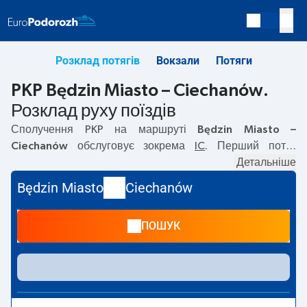
Розклад потягів
Вокзали
Потяги
PKP Będzin Miasto – Ciechanów.
Розклад руху поїздів
Сполучення PKP на маршруті
Będzin Miasto –
Ciechanów
обслуговує зокрема
IC
. Перший потяг
вирушає о
05:26
з вокзалу PKP Będzin Miasto. Останній
Детальніше
потяг до Ciechanów вирушає о 17:40. На маршруті
Będzin Miasto
Ciechanów
Będzin Miasto
–
Ciechanów
курсують також інші потяги:
—
пропонують нижчу ціну квитка і зазвичай довший час
ПОШУК
подорожі. Потяг завершує маршрут на станції
Ciechanów.