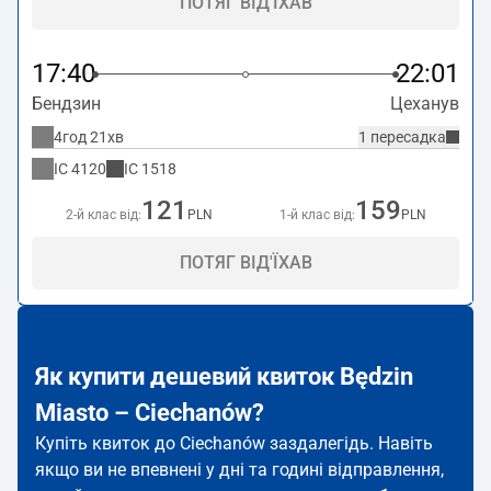
ПОТЯГ ВІД'ЇХАВ
17:40
22:01
Бендзин
Цеханув
4год 21хв
1 пересадка
IC
4120
IC
1518
121
159
2-й клас від:
PLN
1-й клас від:
PLN
ПОТЯГ ВІД'ЇХАВ
Як купити дешевий квиток Będzin
Miasto – Ciechanów?
Купіть квиток до Ciechanów заздалегідь. Навіть
якщо ви не впевнені у дні та годині відправлення,