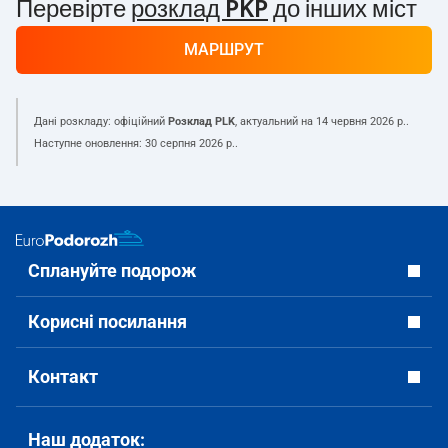
Перевірте
розклад PKP
до інших міст
МАРШРУТ
Дані розкладу: офіційний
Розклад PLK
, актуальний на
14 червня 2026 р.
.
Наступне оновлення:
30 серпня 2026 р.
.
Сплануйте подорож
Корисні посилання
Контакт
Наш додаток: