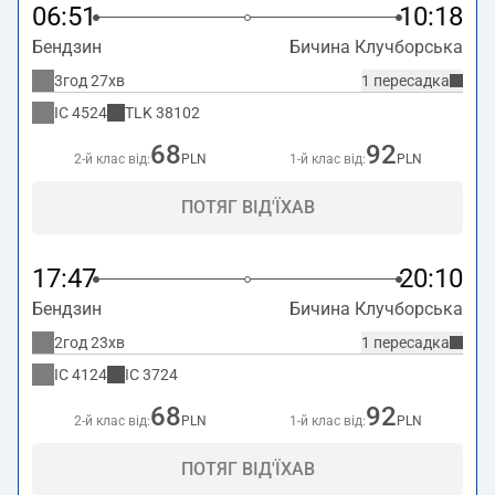
06:51
10:18
Бендзин
Бичина Клучборська
3год 27хв
1 пересадка
IC
4524
TLK
38102
68
92
2-й клас від:
PLN
1-й клас від:
PLN
ПОТЯГ ВІД'ЇХАВ
17:47
20:10
Бендзин
Бичина Клучборська
2год 23хв
1 пересадка
IC
4124
IC
3724
68
92
2-й клас від:
PLN
1-й клас від:
PLN
ПОТЯГ ВІД'ЇХАВ