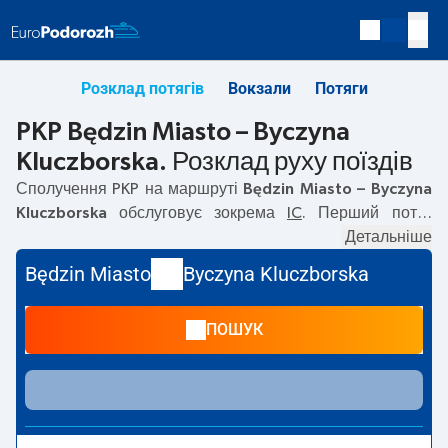
Розклад потягів
Вокзали
Потяги
PKP Będzin Miasto – Byczyna
Kluczborska. Розклад руху поїздів
Сполучення PKP на маршруті
Będzin Miasto – Byczyna
Kluczborska
обслуговує зокрема
IC
. Перший потяг
вирушає о
06:51
з вокзалу PKP Będzin Miasto. Останній
Детальніше
потяг до Byczyna Kluczborska вирушає о 17:47. На
Będzin Miasto
Byczyna Kluczborska
маршруті
Będzin Miasto
–
Byczyna Kluczborska
курсують
також інші потяги:
— пропонують нижчу ціну квитка і
ПОШУК
зазвичай довший час подорожі. Потяг завершує
маршрут на станції Byczyna Kluczborska.