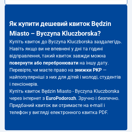
Як купити дешевий квиток Będzin
Miasto – Byczyna Kluczborska?
Купіть квиток до Byczyna Kluczborska заздалегідь.
Навіть якщо ви не впевнені у дні та годині
відправлення, такий квиток завжди можна
повернути або перебронювати
на іншу дату.
Перевірте, чи маєте право на
знижки PKP
—
найпопулярніші з них для дітей і молоді, студентів
і пенсіонерів.
Купіть квиток Będzin Miasto - Byczyna Kluczborska
через інтернет з
EuroPodorozh
. Зручно і безпечно.
Придбаний квиток ви отримаєте на e-mail і
телефон у вигляді електронного квитка PDF.