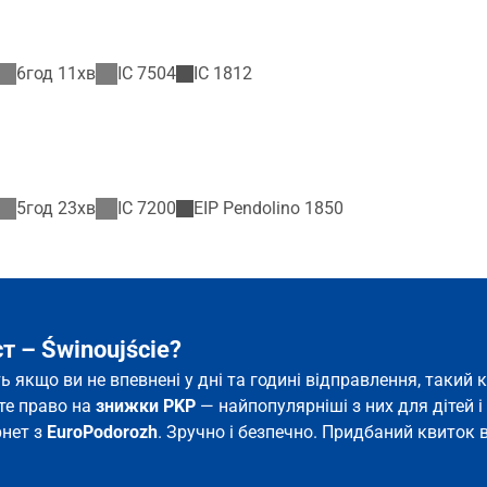
6год 11хв
IC
7504
IC
1812
5год 23хв
IC
7200
EIP Pendolino
1850
т – Świnoujście?
іть якщо ви не впевнені у дні та годині відправлення, таки
єте право на
знижки PKP
— найпопулярніші з них для дітей і 
рнет з
EuroPodorozh
. Зручно і безпечно. Придбаний квиток в