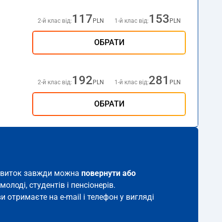
117
153
2-й клас від:
PLN
1-й клас від:
PLN
ОБРАТИ
192
281
2-й клас від:
PLN
1-й клас від:
PLN
ОБРАТИ
й квиток завжди можна
повернути або
молоді, студентів і пенсіонерів.
и отримаєте на e-mail і телефон у вигляді