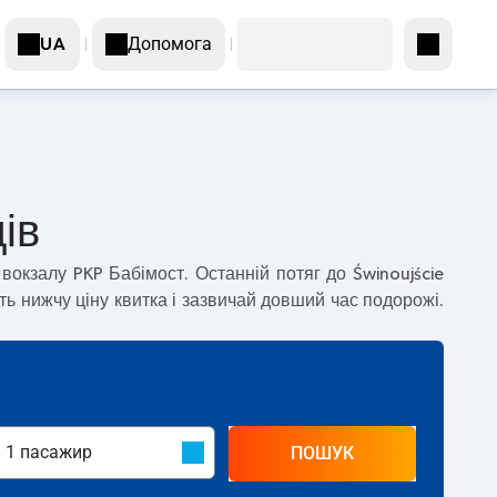
Допомога
UA
ів
вокзалу PKP Бабімост. Останній потяг до Świnoujście
 нижчу ціну квитка і зазвичай довший час подорожі.
ПОШУК