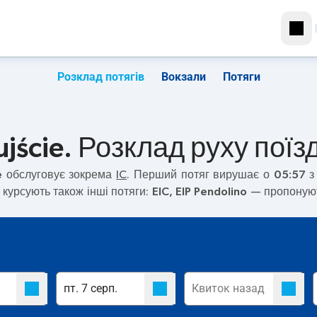
Розклад потягів
Вокзали
Потяги
jście. Розклад руху поїзд
e
обслуговує зокрема
IC
. Перший потяг вирушає о
05:57
з 
курсують також інші потяги:
EIC, EIP Pendolino
— пропонують