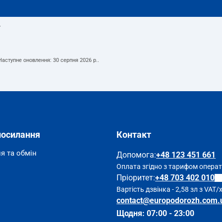
т
 Наступне оновлення:
30 серпня 2026 р.
.
посилання
Контакт
я та обмін
Допомога
:
+48 123 451 661
Оплата згідно з тарифом опера
Пріоритет:
+48 703 402 010
Вартість дзвінка - 2,58 зл з VAT/
contact@europodorozh.com.
Щодня: 07:00 - 23:00