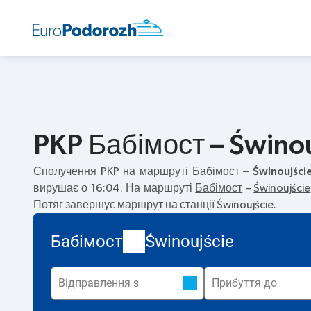
PKP Бабімост – Świnou
Сполучення PKP на маршруті
Бабімост – Świnoujści
вирушає о 16:04. На маршруті
Бабімост
–
Świnoujście
Потяг завершує маршрут на станції Świnoujście.
Бабімост
Świnoujście