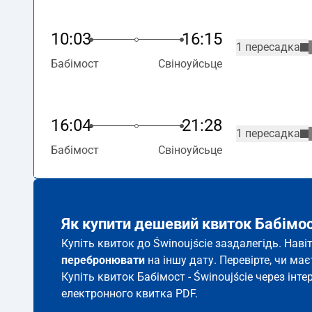
10:03
16:15
1 пересадка
Бабімост
Свіноуйсьце
16:04
21:28
1 пересадка
Бабімост
Свіноуйсьце
Як купити дешевий квиток Бабімос
Купіть квиток до Świnoujście заздалегідь. Нав
перебронювати
на іншу дату. Перевірте, чи ма
Купіть квиток Бабімост - Świnoujście через інте
електронного квитка PDF.