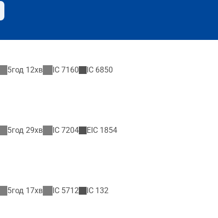
5год 12хв
IC
7160
IC
6850
5год 29хв
IC
7204
EIC
1854
5год 17хв
IC
5712
IC
132