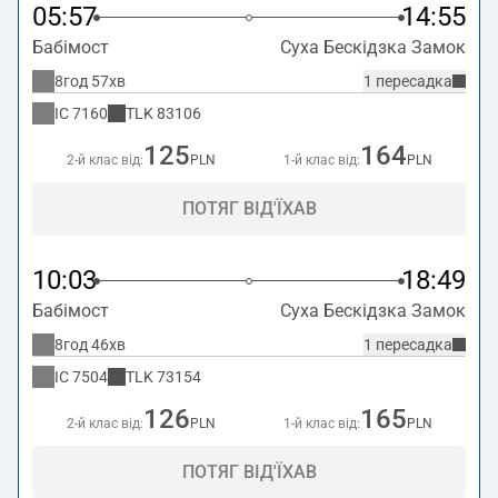
05:57
14:55
Бабімост
Суха Бескідзка Замок
8год 57хв
1 пересадка
IC
7160
TLK
83106
125
164
2-й клас від:
PLN
1-й клас від:
PLN
ПОТЯГ ВІД'ЇХАВ
10:03
18:49
Бабімост
Суха Бескідзка Замок
8год 46хв
1 пересадка
IC
7504
TLK
73154
126
165
2-й клас від:
PLN
1-й клас від:
PLN
ПОТЯГ ВІД'ЇХАВ