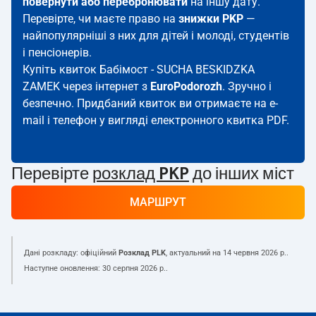
повернути або перебронювати
на іншу дату.
Перевірте, чи маєте право на
знижки PKP
—
найпопулярніші з них для дітей і молоді, студентів
і пенсіонерів.
Купіть квиток Бабімост - SUCHA BESKIDZKA
ZAMEK через інтернет з
EuroPodorozh
. Зручно і
безпечно. Придбаний квиток ви отримаєте на e-
mail і телефон у вигляді електронного квитка PDF.
Перевірте
розклад PKP
до інших міст
МАРШРУТ
Дані розкладу: офіційний
Розклад PLK
, актуальний на
14 червня 2026 р.
.
Наступне оновлення:
30 серпня 2026 р.
.