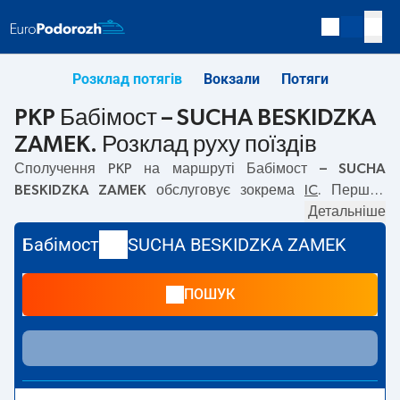
Розклад потягів
Вокзали
Потяги
PKP Бабімост – SUCHA BESKIDZKA
ZAMEK. Розклад руху поїздів
Сполучення PKP на маршруті
Бабімост – SUCHA
BESKIDZKA ZAMEK
обслуговує зокрема
IC
. Перший
потяг вирушає о
05:57
з вокзалу PKP Бабімост. Останній
Детальніше
потяг до SUCHA BESKIDZKA ZAMEK вирушає о 16:04. На
Бабімост
SUCHA BESKIDZKA ZAMEK
маршруті
Бабімост
–
SUCHA BESKIDZKA ZAMEK
курсують
також інші потяги:
— пропонують нижчу ціну квитка і
ПОШУК
зазвичай довший час подорожі. Потяг завершує
маршрут на станції SUCHA BESKIDZKA ZAMEK.