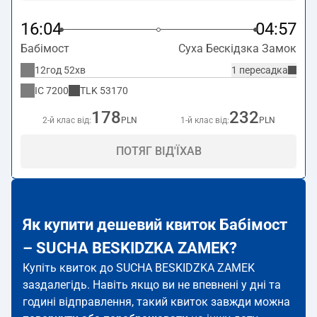
16:04
04:57
Бабімост
Суха Бескідзка Замок
12год 52хв
1 пересадка
IC
7200
TLK
53170
178
232
2-й клас від:
PLN
1-й клас від:
PLN
ПОТЯГ ВІД'ЇХАВ
Як купити дешевий квиток Бабімост
– SUCHA BESKIDZKA ZAMEK?
Купіть квиток до SUCHA BESKIDZKA ZAMEK
заздалегідь. Навіть якщо ви не впевнені у дні та
годині відправлення, такий квиток завжди можна