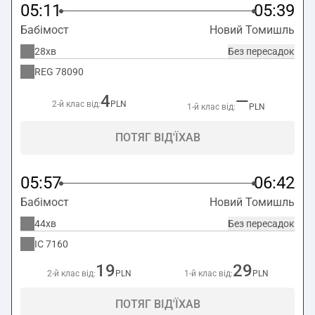
05:11
05:39
Бабімост
Новий Томишль
28хв
Без пересадок
REG
78090
4
—
2-й клас від:
PLN
1-й клас від:
PLN
ПОТЯГ ВІД'ЇХАВ
05:57
06:42
Бабімост
Новий Томишль
44хв
Без пересадок
IC
7160
19
29
2-й клас від:
PLN
1-й клас від:
PLN
ПОТЯГ ВІД'ЇХАВ