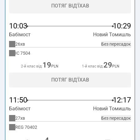
ПОТЯГ ВІД'ЇХАВ
10:03
10:29
Бабімост
Новий Томишль
26хв
Без пересадок
IC
7504
19
29
2-й клас від:
PLN
1-й клас від:
PLN
ПОТЯГ ВІД'ЇХАВ
11:50
12:17
Бабімост
Новий Томишль
27хв
Без пересадок
REG
70402