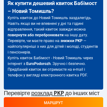
Як купити дешевий квиток Бабімост
– Новий Томишль?
Купіть квиток до Новий Томишль заздалегідь.
Навіть якщо ви не впевнені у дні та годині
відправлення, такий квиток завжди можна
повернути або перебронювати
на іншу дату.
Перевірте, чи маєте право на
знижки PKP
—
найпопулярніші з них для дітей і молоді, студентів
і пенсіонерів.
Купіть квиток Бабімост - Новий Томишль через
інтернет з
EuroPodorozh
. Зручно і безпечно.
Придбаний квиток ви отримаєте на e-mail і
телефон у вигляді електронного квитка PDF.
Перевірте
розклад PKP
до інших міст
МАРШРУТ