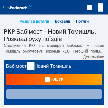
Розклад потягів
Вокзали
Потяги
PKP Бабімост – Новий Томишль.
Розклад руху поїздів
Сполучення PKP на маршруті
Бабімост – Новий
Томишль
обслуговує зокрема
REG
. Перший прямий
потяг вирушає о
05:11
з вокзалу PKP Бабімост. Останній
Детальніше
потяг до Новий Томишль вирушає о 21:24. Найшвидший
Бабімост
Новий Томишль
маршрут пропонує потяг без пересадок
ZIELONOGÓRZANIN
. Подорож цим потягом триває
ПОШУК
00:21
. На маршруті
Бабімост
–
Новий Томишль
курсують
також інші потяги:
IC Intercity
— пропонують нижчу ціну
квитка і зазвичай довший час подорожі. Потяг завершує
маршрут на станції Новий Томишль.