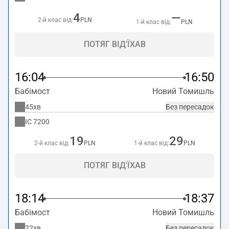
4
—
2-й клас від:
PLN
1-й клас від:
PLN
ПОТЯГ ВІД'ЇХАВ
16:04
16:50
Бабімост
Новий Томишль
45хв
Без пересадок
IC
7200
19
29
2-й клас від:
PLN
1-й клас від:
PLN
ПОТЯГ ВІД'ЇХАВ
18:14
18:37
Бабімост
Новий Томишль
22хв
Без пересадок