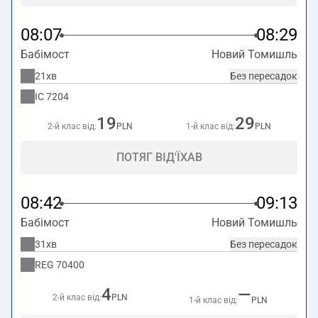
08:07
08:29
Бабімост
Новий Томишль
21хв
Без пересадок
IC
7204
19
29
2-й клас від:
PLN
1-й клас від:
PLN
ПОТЯГ ВІД'ЇХАВ
08:42
09:13
Бабімост
Новий Томишль
31хв
Без пересадок
REG
70400
4
—
2-й клас від:
PLN
1-й клас від:
PLN