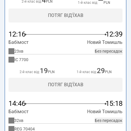
4
—
2-й клас від:
PLN
1-й клас від:
PLN
ПОТЯГ ВІД'ЇХАВ
12:16
12:39
Бабімост
Новий Томишль
23хв
Без пересадок
IC
7700
19
29
2-й клас від:
PLN
1-й клас від:
PLN
ПОТЯГ ВІД'ЇХАВ
14:46
15:18
Бабімост
Новий Томишль
32хв
Без пересадок
REG
70404