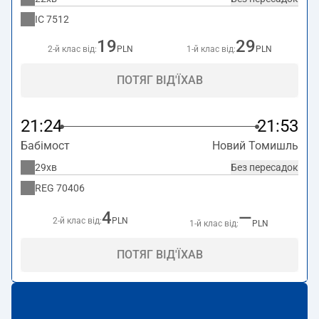
IC
7512
19
29
2-й клас від:
PLN
1-й клас від:
PLN
ПОТЯГ ВІД'ЇХАВ
21:24
21:53
Бабімост
Новий Томишль
29хв
Без пересадок
REG
70406
4
—
2-й клас від:
PLN
1-й клас від:
PLN
ПОТЯГ ВІД'ЇХАВ