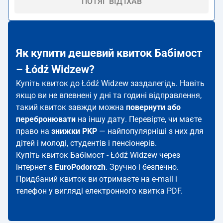
ПОТЯГ ВІД'ЇХАВ
Як купити дешевий квиток Бабімост
– Łódź Widzew?
Купіть квиток до Łódź Widzew заздалегідь. Навіть
якщо ви не впевнені у дні та годині відправлення,
такий квиток завжди можна
повернути або
перебронювати
на іншу дату. Перевірте, чи маєте
право на
знижки PKP
— найпопулярніші з них для
дітей і молоді, студентів і пенсіонерів.
Купіть квиток Бабімост - Łódź Widzew через
інтернет з
EuroPodorozh
. Зручно і безпечно.
Придбаний квиток ви отримаєте на e-mail і
телефон у вигляді електронного квитка PDF.