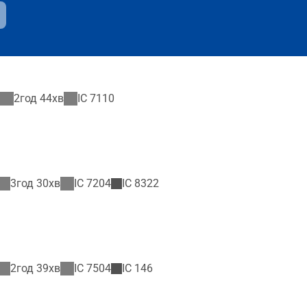
2год 44хв
IC
7110
3год 30хв
IC
7204
IC
8322
2год 39хв
IC
7504
IC
146