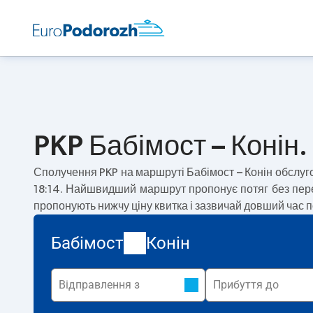
PKP Бабімост – Конін.
Сполучення PKP на маршруті
Бабімост – Конін
обслуг
18:14. Найшвидший маршрут пропонує потяг без пе
пропонують нижчу ціну квитка і зазвичай довший час п
Бабімост
Конін