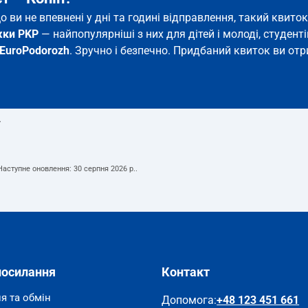
що ви не впевнені у дні та годині відправлення, такий кви
жки PKP
— найпопулярніші з них для дітей і молоді, студентів
EuroPodorozh
. Зручно і безпечно. Придбаний квиток ви отри
т
 Наступне оновлення:
30 серпня 2026 р.
.
посилання
Контакт
я та обмін
Допомога
:
+48 123 451 661