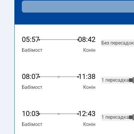
05:57
08:42
Без пересадок
Бабімост
Конін
08:07
11:38
1 пересадка
Бабімост
Конін
10:03
12:43
1 пересадка
Бабімост
Конін