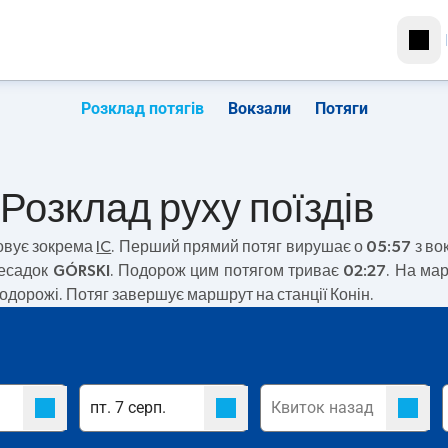
Розклад потягів
Вокзали
Потяги
 Розклад руху поїздів
овує зокрема
IC
. Перший прямий потяг вирушає о
05:57
з во
ресадок
GÓRSKI
. Подорож цим потягом триває
02:27
. На ма
одорожі. Потяг завершує маршрут на станції Конін.