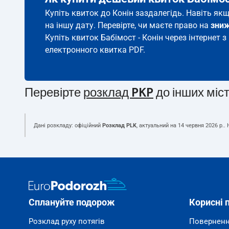
Купіть квиток до Конін заздалегідь. Навіть як
на іншу дату. Перевірте, чи маєте право на
зни
Купіть квиток Бабімост - Конін через інтернет з
електронного квитка PDF.
Перевірте
розклад PKP
до інших міс
Дані розкладу: офіційний
Розклад PLK
, актуальний на
14 червня 2026 р.
.
Сплануйте подорож
Корисні 
Розклад руху потягів
Поверненн