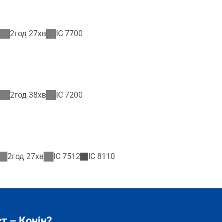
2год 27хв
IC
7700
2год 38хв
IC
7200
2год 27хв
IC
7512
IC
8110
т – Конін?