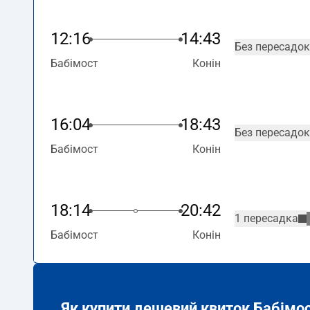
12:16
14:43
Без пересадок
Бабімост
Конін
16:04
18:43
Без пересадок
Бабімост
Конін
18:14
20:42
1 пересадка
Бабімост
Конін
Як купити дешевий квиток Бабімос