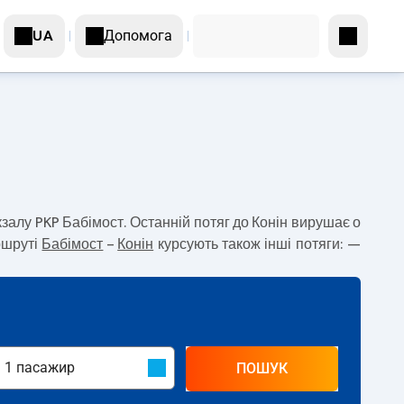
Допомога
UA
кзалу PKP Бабімост. Останній потяг до Конін вирушає о
ршруті
Бабімост
–
Конін
курсують також інші потяги:
—
ПОШУК