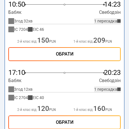
10:50
14:23
Бабяк
Свебодзін
3год 32хв
1 пересадка
IC
7204
EIC
46
150
209
2-й клас від:
PLN
1-й клас від:
PLN
ОБРАТИ
17:10
20:23
Бабяк
Свебодзін
3год 12хв
1 пересадка
IC
2704
EIC
40
120
160
2-й клас від:
PLN
1-й клас від:
PLN
ОБРАТИ