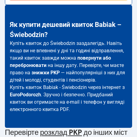
Як купити дешевий квиток Babiak –
Świebodzin?
Купіть квиток до Świebodzin заздалегідь. Навіть
якщо ви не впевнені у дні та годині відправлення,
такий квиток завжди можна
повернути або
перебронювати
на іншу дату. Перевірте, чи маєте
право на
знижки PKP
— найпопулярніші з них для
дітей і молоді, студентів і пенсіонерів.
Купіть квиток Babiak - Świebodzin через інтернет з
EuroPodorozh
. Зручно і безпечно. Придбаний
квиток ви отримаєте на e-mail і телефон у вигляді
електронного квитка PDF.
Перевірте
розклад PKP
до інших міст