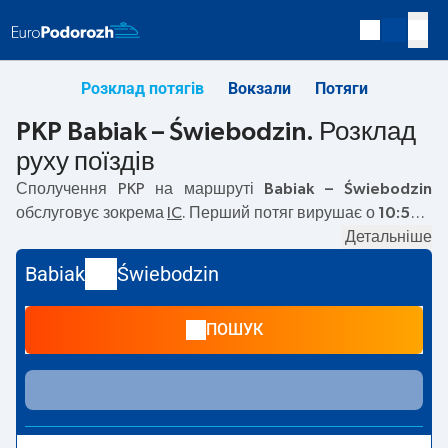
Розклад потягів
Вокзали
Потяги
PKP Babiak – Świebodzin. Розклад
руху поїздів
Сполучення PKP на маршруті
Babiak – Świebodzin
обслуговує зокрема
IC
. Перший потяг вирушає о
10:50
з
вокзалу PKP Babiak. Останній потяг до Świebodzin
Детальніше
вирушає о 17:10. На маршруті
Babiak
–
Świebodzin
Babiak
Świebodzin
курсують також інші потяги:
— пропонують нижчу ціну
квитка і зазвичай довший час подорожі. Потяг завершує
ПОШУК
маршрут на станції Świebodzin.