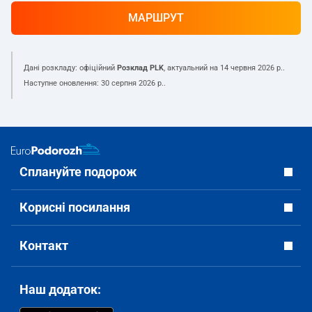
МАРШРУТ
Дані розкладу: офіційний
Розклад PLK
, актуальний на
14 червня 2026 р.
.
Наступне оновлення:
30 серпня 2026 р.
.
Сплануйте подорож
Корисні посилання
Контакт
Наш додаток: