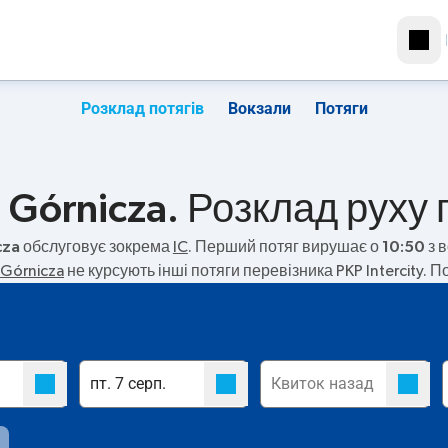
Розклад потягів
Вокзали
Потяги
Górnicza. Розклад руху п
cza
обслуговує зокрема
IC
. Перший потяг вирушає о
10:50
з в
Górnicza
не курсують інші потяги перевізника PKP Intercity. 