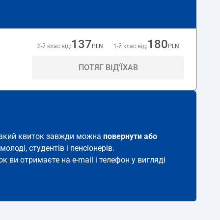
137
180
2-й клас від:
PLN
1-й клас від:
PLN
ПОТЯГ ВІД'ЇХАВ
, такий квиток завжди можна
повернути або
молоді, студентів і пенсіонерів.
к ви отримаєте на e-mail і телефон у вигляді