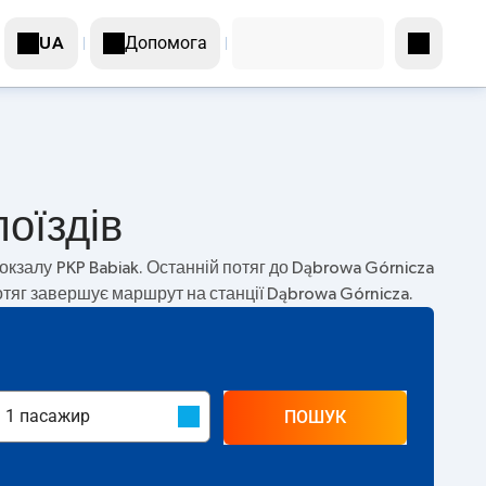
Допомога
UA
оїздів
окзалу PKP Babiak. Останній потяг до Dąbrowa Górnicza
Потяг завершує маршрут на станції Dąbrowa Górnicza.
ПОШУК