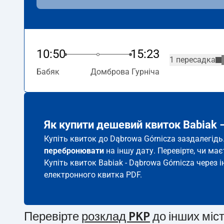
10:50
15:23
1 пересадка
Бабяк
Домброва Гурніча
Як купити дешевий квиток Babiak 
Купіть квиток до Dąbrowa Górnicza заздалегідь
перебронювати
на іншу дату. Перевірте, чи ма
Купіть квиток Babiak - Dąbrowa Górnicza через 
електронного квитка PDF.
Перевірте
розклад PKP
до інших міс