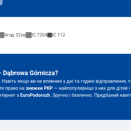
4год 32хв
IC
7204
IC
112
– Dąbrowa Górnicza?
. Навіть якщо ви не впевнені у дні та годині відправлення
єте право на
знижки PKP
— найпопулярніші з них для дітей і 
інтернет з
EuroPodorozh
. Зручно і безпечно. Придбаний квито
т