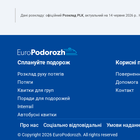
Дані розкладу: офіційний
Розклад PLK
, актуальний на
14 червня 2026 р.
.
Сплануйте подорож
Корисні 
Розклад руху потягів
Поверненн
Потяги
Допомога
Квитки для груп
Контакт
Поради для подорожей
Interrail
Автобусні квитки
Про нас
Соціально відповідальні
Умови наданн
© Copyright 2026 EuroPodorozh. All rights reserved