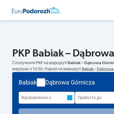
PKP Babiak – Dąbrowa 
Сполучення PKP на маршруті
Babiak – Dąbrowa Górni
вирушає о 10:50. Наразі на маршруті
Babiak
–
Dąbrowa 
Babiak
Dąbrowa Górnicza