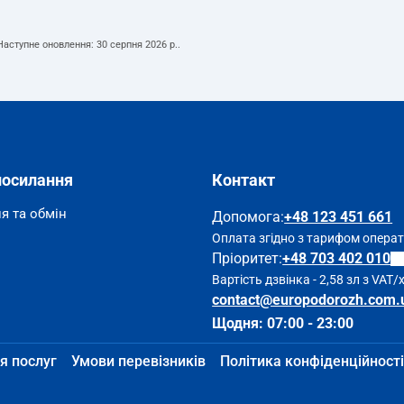
 Наступне оновлення:
30 серпня 2026 р.
.
посилання
Контакт
я та обмін
Допомога
:
+48 123 451 661
Оплата згідно з тарифом опера
Пріоритет:
+48 703 402 010
Вартість дзвінка - 2,58 зл з VAT/
contact@europodorozh.com.
Щодня: 07:00 - 23:00
я послуг
Умови перевізників
Політика конфіденційності