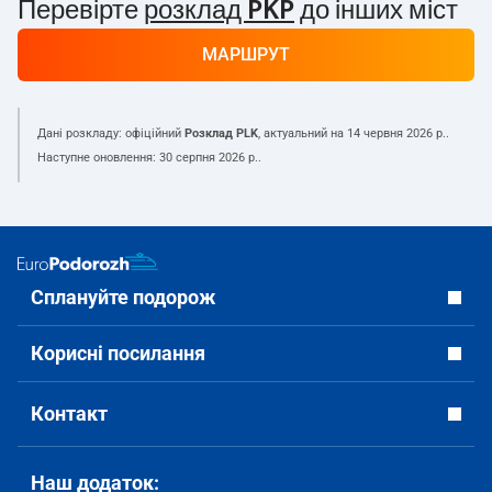
Перевірте
розклад PKP
до інших міст
МАРШРУТ
Дані розкладу: офіційний
Розклад PLK
, актуальний на
14 червня 2026 р.
.
Наступне оновлення:
30 серпня 2026 р.
.
Сплануйте подорож
Корисні посилання
Контакт
Наш додаток: