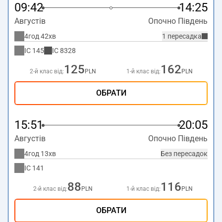
09:42
14:25
Августів
Опочно Південь
4год 42хв
1 пересадка
IC
145
IC
8328
125
162
2-й клас від:
PLN
1-й клас від:
PLN
ОБРАТИ
15:51
20:05
Августів
Опочно Південь
4год 13хв
Без пересадок
IC
141
88
116
2-й клас від:
PLN
1-й клас від:
PLN
ОБРАТИ