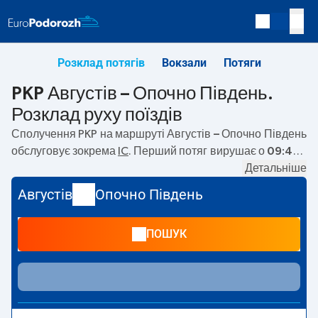
Розклад потягів
Вокзали
Потяги
PKP Августів – Опочно Південь.
Розклад руху поїздів
Сполучення PKP на маршруті
Августів – Опочно Південь
обслуговує зокрема
IC
. Перший потяг вирушає о
09:42
з
вокзалу PKP Августів. Останній потяг до Опочно Південь
Детальніше
вирушає о 15:51. На маршруті
Августів
–
Опочно Південь
Августів
Опочно Південь
курсують також інші потяги:
— пропонують нижчу ціну
квитка і зазвичай довший час подорожі. Потяг завершує
ПОШУК
маршрут на станції Опочно Південь.