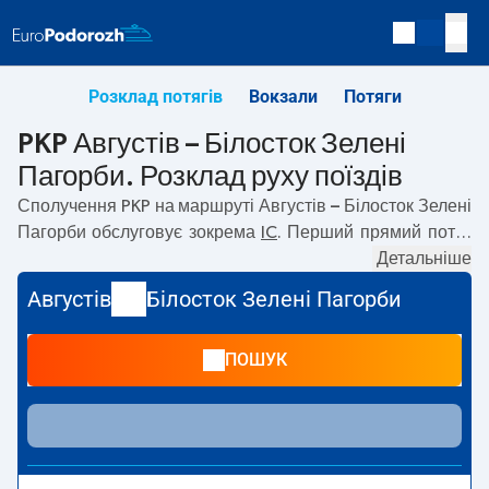
Розклад потягів
Вокзали
Потяги
PKP Августів – Білосток Зелені
Пагорби. Розклад руху поїздів
Сполучення PKP на маршруті
Августів – Білосток Зелені
Пагорби
обслуговує зокрема
IC
. Перший прямий потяг
вирушає о
05:50
з вокзалу PKP Августів. Останній потяг
Детальніше
до Білосток Зелені Пагорби вирушає о 15:51.
Августів
Білосток Зелені Пагорби
Найшвидший маршрут пропонує потяг без пересадок
HAŃCZA
. Подорож цим потягом триває
01:44
. На
ПОШУК
маршруті
Августів
–
Білосток Зелені Пагорби
курсують
також інші потяги:
— пропонують нижчу ціну квитка і
зазвичай довший час подорожі. Потяг завершує
маршрут на станції Білосток Зелені Пагорби.