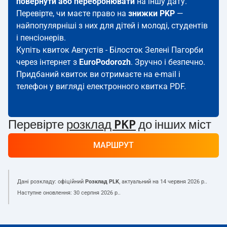
повернути або перебронювати
на іншу дату.
Перевірте, чи маєте право на
знижки PKP
—
найпопулярніші з них для дітей і молоді, студентів
і пенсіонерів.
Купіть квиток Августів - Білосток Зелені Пагорби
через інтернет з
EuroPodorozh
. Зручно і безпечно.
Придбаний квиток ви отримаєте на e-mail і
телефон у вигляді електронного квитка PDF.
Перевірте
розклад PKP
до інших міст
МАРШРУТ
Дані розкладу: офіційний
Розклад PLK
, актуальний на
14 червня 2026 р.
.
Наступне оновлення:
30 серпня 2026 р.
.