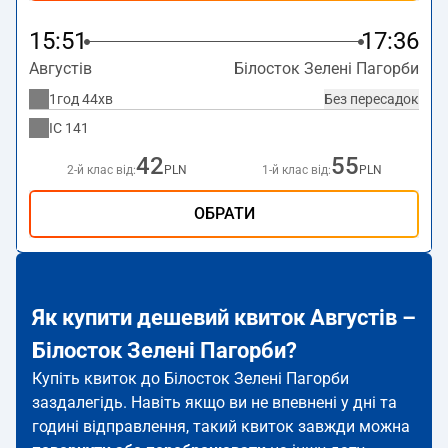
15:51
17:36
Августів
Білосток Зелені Пагорби
1год 44хв
Без пересадок
IC
141
42
55
2-й клас від:
PLN
1-й клас від:
PLN
ОБРАТИ
Як купити дешевий квиток Августів –
Білосток Зелені Пагорби?
Купіть квиток до Білосток Зелені Пагорби
заздалегідь. Навіть якщо ви не впевнені у дні та
годині відправлення, такий квиток завжди можна