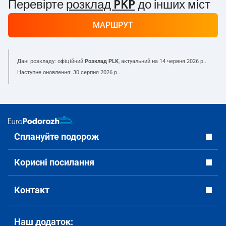
Перевірте
розклад PKP
до інших міст
МАРШРУТ
Дані розкладу: офіційний
Розклад PLK
, актуальний на
14 червня 2026 р.
.
Наступне оновлення:
30 серпня 2026 р.
.
Сплануйте подорож
Корисні посилання
Контакт
Наш додаток: