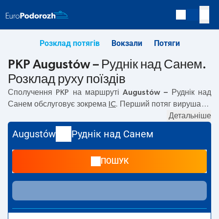
Розклад потягів
Вокзали
Потяги
PKP Augustów – Руднік над Санем.
Розклад руху поїздів
Сполучення PKP на маршруті
Augustów – Руднік над
Санем
обслуговує зокрема
IC
. Перший потяг вирушає о
05:50
з вокзалу PKP Augustów. Останній потяг до Руднік
Детальніше
над Санем вирушає о 09:42. На маршруті
Augustów
–
Augustów
Руднік над Санем
Руднік над Санем
курсують також інші потяги:
—
пропонують нижчу ціну квитка і зазвичай довший час
ПОШУК
подорожі. Потяг завершує маршрут на станції Руднік
над Санем.