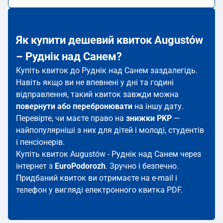
Як купити дешевий квиток Augustów
– Руднік над Санем?
Купіть квиток до Руднік над Санем заздалегідь.
Навіть якщо ви не впевнені у дні та годині
відправлення, такий квиток завжди можна
повернути або перебронювати
на іншу дату.
Перевірте, чи маєте право на
знижки PKP
—
найпопулярніші з них для дітей і молоді, студентів
і пенсіонерів.
Купіть квиток Augustów - Руднік над Санем через
інтернет з
EuroPodorozh
. Зручно і безпечно.
Придбаний квиток ви отримаєте на e-mail і
телефон у вигляді електронного квитка PDF.