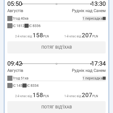
05:50
13:30
Августів
Руднік над Санем
7год 40хв
1 пересадка
IC
1812
IC
8336
158
207
2-й клас від:
PLN
1-й клас від:
PLN
ПОТЯГ ВІД'ЇХАВ
09:42
17:34
Августів
Руднік над Санем
7год 51хв
1 пересадка
IC
145
IC
8334
158
207
2-й клас від:
PLN
1-й клас від:
PLN
ПОТЯГ ВІД'ЇХАВ