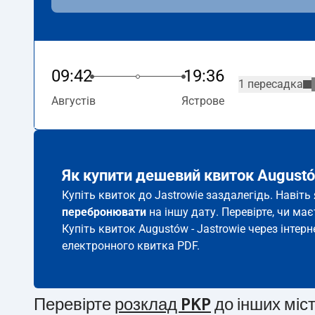
09:42
19:36
1 пересадка
Августів
Ястрове
Як купити дешевий квиток Augustó
Купіть квиток до Jastrowie заздалегідь. Навіт
перебронювати
на іншу дату. Перевірте, чи ма
Купіть квиток Augustów - Jastrowie через інтерн
електронного квитка PDF.
Перевірте
розклад PKP
до інших міс