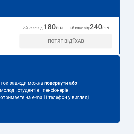
180
240
2-й клас від:
PLN
1-й клас від:
PLN
ПОТЯГ ВІД'ЇХАВ
квиток завжди можна
повернути або
молоді, студентів і пенсіонерів.
отримаєте на e-mail і телефон у вигляді