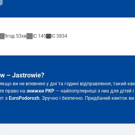
9год 53хв
IC
145
IC
3834
w – Jastrowie?
ь якщо ви не впевнені у дні та годині відправлення, такий 
єте право на
знижки PKP
— найпопулярніші з них для дітей і 
ет з
EuroPodorozh
. Зручно і безпечно. Придбаний квиток ви 
т