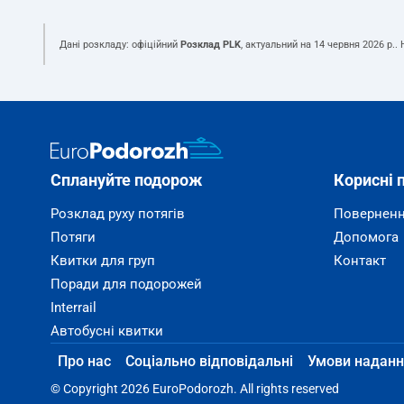
Дані розкладу: офіційний
Розклад PLK
, актуальний на
14 червня 2026 р.
.
Сплануйте подорож
Корисні 
Розклад руху потягів
Поверненн
Потяги
Допомога
Квитки для груп
Контакт
Поради для подорожей
Interrail
Автобусні квитки
Про нас
Соціально відповідальні
Умови наданн
© Copyright 2026 EuroPodorozh. All rights reserved