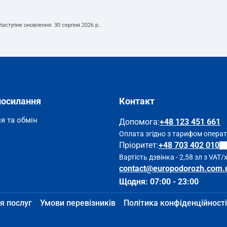
 Наступне оновлення:
30 серпня 2026 р.
.
посилання
Контакт
я та обмін
Допомога
:
+48 123 451 661
Оплата згідно з тарифом опера
Пріоритет:
+48 703 402 010
Вартість дзвінка - 2,58 зл з VAT/
contact@europodorozh.com.
Щодня: 07:00 - 23:00
я послуг
Умови перевізників
Політика конфіденційності