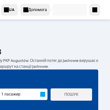
Допомога
UA
в
у PKP Augustów. Останній потяг до Jastrowie вирушає о
аршрут на станції Jastrowie.
ПОШУК