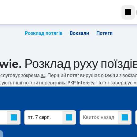
Розклад потягів
Вокзали
Потяги
wie. Розклад руху поїзді
слуговує зокрема
IC
. Перший потяг вирушає о
09:42
з вокзал
сують інші потяги перевізника PKP Intercity. Потяг завершує м