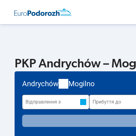
PKP Andrychów – Mogi
Andrychów
Mogilno