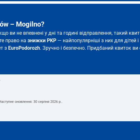
ów – Mogilno?
якщо ви не впевнені у дні та годині відправлення, такий к
єте право на
знижки PKP
— найпопулярніші з них для дітей і 
ет з
EuroPodorozh
. Зручно і безпечно. Придбаний квиток ви 
т
 Наступне оновлення:
30 серпня 2026 р.
.