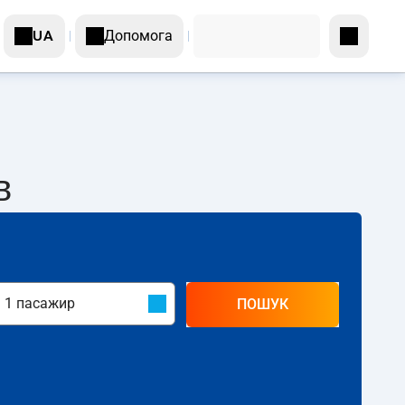
Допомога
UA
в
ПОШУК