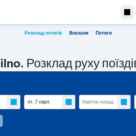
Розклад потягів
Вокзали
Потяги
lno. Розклад руху поїзді