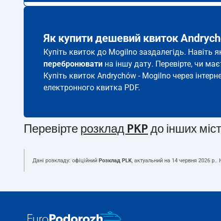
Як купити дешевий квиток Andrych
Купіть квиток до Mogilno заздалегідь. Навіть 
перебронювати
на іншу дату. Перевірте, чи ма
Купіть квиток Andrychów - Mogilno через інтерн
електронного квитка PDF.
Перевірте
розклад PKP
до інших міс
Дані розкладу: офіційний
Розклад PLK
, актуальний на
14 червня 2026 р.
.