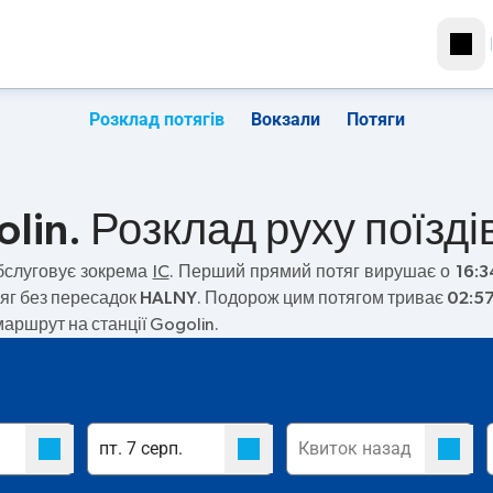
Розклад потягів
Вокзали
Потяги
in. Розклад руху поїзді
слуговує зокрема
IC
. Перший прямий потяг вирушає о
16:3
яг без пересадок
HALNY
. Подорож цим потягом триває
02:5
маршрут на станції Gogolin.