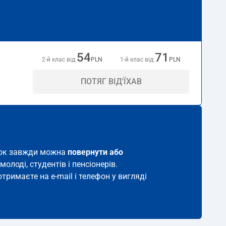
54
71
2-й клас від:
PLN
1-й клас від:
PLN
ПОТЯГ ВІД'ЇХАВ
виток завжди можна
повернути або
молоді, студентів і пенсіонерів.
тримаєте на e-mail і телефон у вигляді