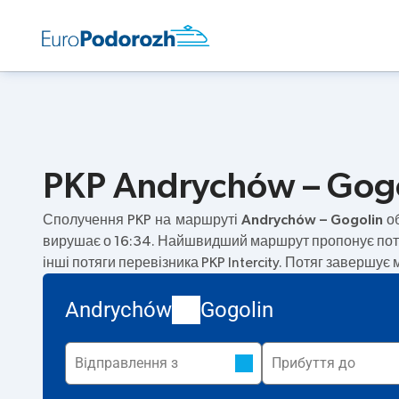
PKP Andrychów – Gogol
Сполучення PKP на маршруті
Andrychów – Gogolin
об
вирушає о 16:34. Найшвидший маршрут пропонує пот
інші потяги перевізника PKP Intercity. Потяг завершує 
Andrychów
Gogolin