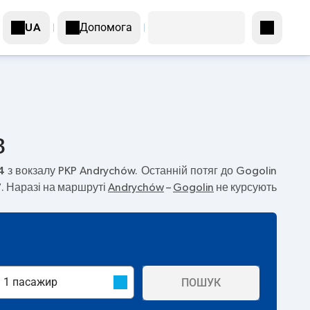
Допомога
UA
в
4
з вокзалу PKP Andrychów. Останній потяг до Gogolin
7
. Наразі на маршруті
Andrychów
–
Gogolin
не курсують
ПОШУК