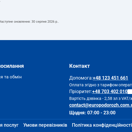
т
 Наступне оновлення:
30 серпня 2026 р.
.
посилання
Контакт
я та обмін
Допомога
:
+48 123 451 661
Оплата згідно з тарифом опера
Пріоритет:
+48 703 402 010
Вартість дзвінка - 2,58 зл з VAT/
contact@europodorozh.com.
Щодня: 07:00 - 23:00
я послуг
Умови перевізників
Політика конфіденційності