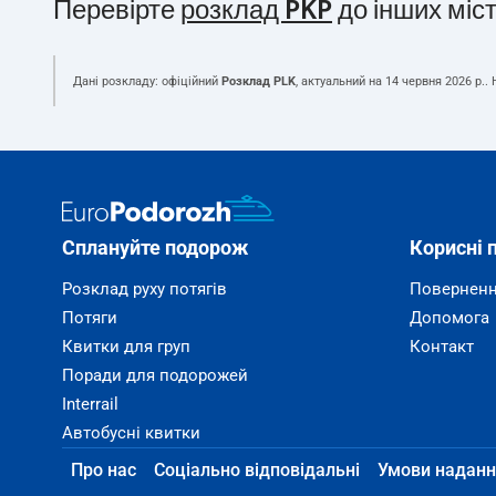
Перевірте
розклад PKP
до інших міс
Дані розкладу: офіційний
Розклад PLK
, актуальний на
14 червня 2026 р.
.
Сплануйте подорож
Корисні 
Розклад руху потягів
Поверненн
Потяги
Допомога
Квитки для груп
Контакт
Поради для подорожей
Interrail
Автобусні квитки
Про нас
Соціально відповідальні
Умови наданн