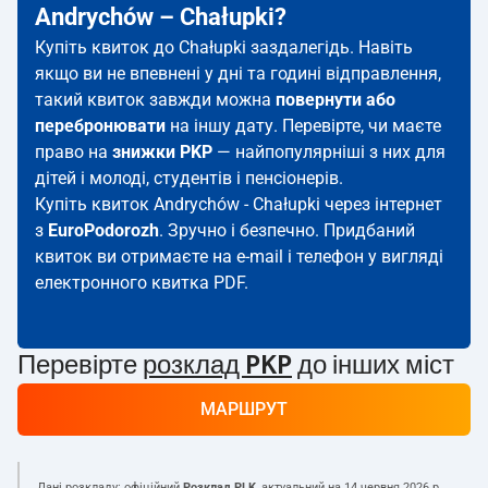
Andrychów – Chałupki?
Купіть квиток до Chałupki заздалегідь. Навіть
якщо ви не впевнені у дні та годині відправлення,
такий квиток завжди можна
повернути або
перебронювати
на іншу дату. Перевірте, чи маєте
право на
знижки PKP
— найпопулярніші з них для
дітей і молоді, студентів і пенсіонерів.
Купіть квиток Andrychów - Chałupki через інтернет
з
EuroPodorozh
. Зручно і безпечно. Придбаний
квиток ви отримаєте на e-mail і телефон у вигляді
електронного квитка PDF.
Перевірте
розклад PKP
до інших міст
МАРШРУТ
Дані розкладу: офіційний
Розклад PLK
, актуальний на
14 червня 2026 р.
.