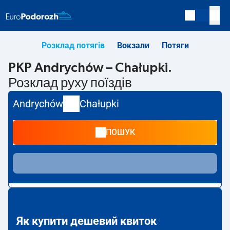
Розклад потягів
Вокзали
Потяги
PKP Andrychów – Chałupki.
Розклад руху поїздів
Andrychów
Chałupki
ПОШУК
Як купити дешевий квиток