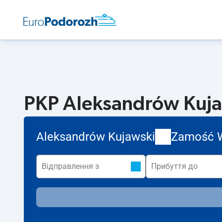
PKP Aleksandrów Kuja
Aleksandrów Kujawski
Zamość 