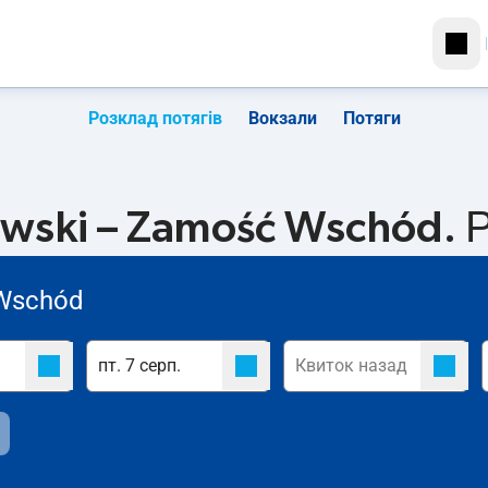
Розклад потягів
Вокзали
Потяги
wski – Zamość Wschód. Р
Wschód