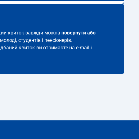
такий квиток завжди можна
повернути або
молоді, студентів і пенсіонерів.
идбаний квиток ви отримаєте на e-mail і