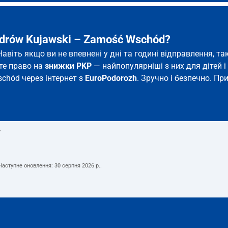
drów Kujawski – Zamość Wschód?
авіть якщо ви не впевнені у дні та годині відправлення, 
єте право на
знижки PKP
— найпопулярніші з них для дітей і 
schód через інтернет з
EuroPodorozh
. Зручно і безпечно. Пр
т
 Наступне оновлення:
30 серпня 2026 р.
.