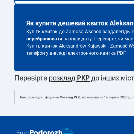
Як купити дешевий квиток Aleksan
Купіть квиток до Zamość Wschód заздалегідь. Н
перебронювати
на іншу дату. Перевірте, чи ма
Купіть квиток Aleksandrów Kujawski - Zamość W
телефон у вигляді електронного квитка PDF.
Перевірте
розклад PKP
до інших міс
Дані розкладу: офіційний
Розклад PLK
, актуальний на
14 червня 2026 р.
.