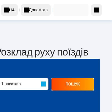
Допомога
UA
озклад руху поїздів
ПОШУК