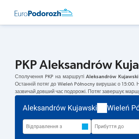
PKP Aleksandrów Kujaw
Сполучення PKP на маршруті
Aleksandrów Kujawski
Останній потяг до Wieleń Północny вирушає о 15:00.
зазвичай довший час подорожі. Потяг завершує маршру
Aleksandrów Kujawski
Wieleń P