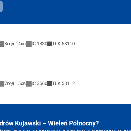
3год 14хв
IC
1830
TLK
58110
7год 15хв
IC
3560
TLK
58112
rów Kujawski – Wieleń Północny?