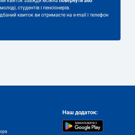
такий квиток завжди можна
повернути або
молоді, студентів і пенсіонерів.
идбаний квиток ви отримаєте на e-mail і телефон
Наш додаток:
тора