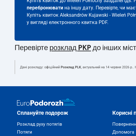
Купіть квиток до Wieleń Północny заздалегідь.
перебронювати
на іншу дату. Перевірте, чи ма
Купіть квиток Aleksandrów Kujawski - Wieleń Pół
у вигляді електронного квитка PDF.
Перевірте
розклад PKP
до інших міс
Дані розкладу: офіційний
Розклад PLK
, актуальний на
14 червня 2026 р.
.
Сплануйте подорож
Корисні 
Розклад руху потягів
Поверненн
Потяги
Допомога