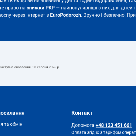
 Навіть якщо ви не впевнені у дні та годині відправлення, 
єте право на
знижки PKP
— найпопулярніші з них для дітей і 
nocny через інтернет з
EuroPodorozh
. Зручно і безпечно. Пр
т
 Наступне оновлення:
30 серпня 2026 р.
.
посилання
Контакт
я та обмін
Допомога
:
+48 123 451 661
Оплата згідно з тарифом опера