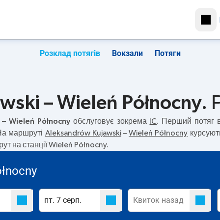
Розклад потягів
Вокзали
Потяги
ski – Wieleń Północny. Р
 – Wieleń Północny
обслуговує зокрема
IC
. Перший потяг
 На маршруті
Aleksandrów Kujawski
–
Wieleń Północny
курсують
т на станції Wieleń Północny.
ółnocny