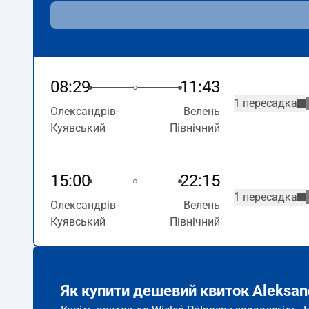
08:29
11:43
1 пересадка
Олександрів-
Велень
Куявський
Північний
15:00
22:15
1 пересадка
Олександрів-
Велень
Куявський
Північний
Як купити дешевий квиток Aleksand