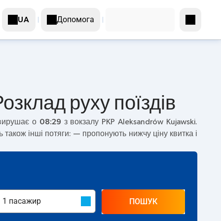
Допомога
UA
озклад руху поїздів
 вирушає о
08:29
з вокзалу PKP Aleksandrów Kujawski.
 також інші потяги:
— пропонують нижчу ціну квитка і
ПОШУК