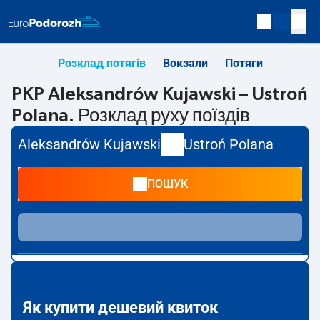
Розклад потягів
Вокзали
Потяги
PKP Aleksandrów Kujawski – Ustroń
Polana. Розклад руху поїздів
Aleksandrów Kujawski
Ustroń Polana
ПОШУК
Як купити дешевий квиток