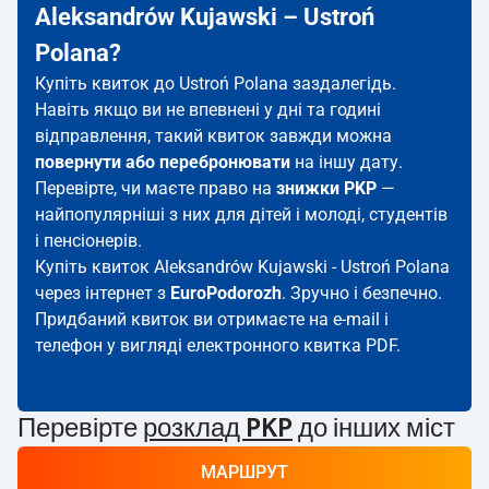
Aleksandrów Kujawski – Ustroń
Polana?
Купіть квиток до Ustroń Polana заздалегідь.
Навіть якщо ви не впевнені у дні та годині
відправлення, такий квиток завжди можна
повернути або перебронювати
на іншу дату.
Перевірте, чи маєте право на
знижки PKP
—
найпопулярніші з них для дітей і молоді, студентів
і пенсіонерів.
Купіть квиток Aleksandrów Kujawski - Ustroń Polana
через інтернет з
EuroPodorozh
. Зручно і безпечно.
Придбаний квиток ви отримаєте на e-mail і
телефон у вигляді електронного квитка PDF.
Перевірте
розклад PKP
до інших міст
МАРШРУТ