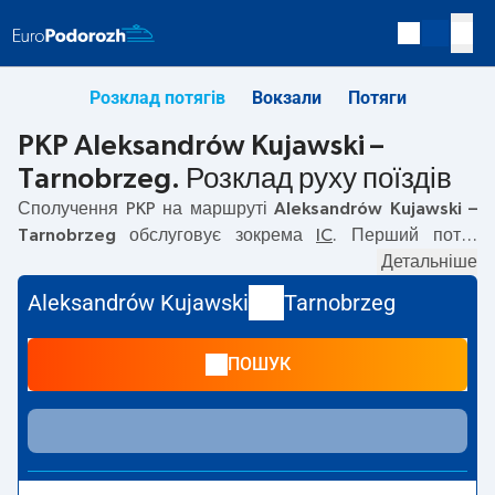
Розклад потягів
Вокзали
Потяги
PKP Aleksandrów Kujawski –
Tarnobrzeg. Розклад руху поїздів
Сполучення PKP на маршруті
Aleksandrów Kujawski –
Tarnobrzeg
обслуговує зокрема
IC
. Перший потяг
вирушає о
13:29
з вокзалу PKP Aleksandrów Kujawski.
Детальніше
Останній потяг до Tarnobrzeg вирушає о 13:29. Наразі
Aleksandrów Kujawski
Tarnobrzeg
на маршруті
Aleksandrów Kujawski
–
Tarnobrzeg
не
курсують інші потяги перевізника PKP Intercity. Потяг
ПОШУК
завершує маршрут на станції Tarnobrzeg.