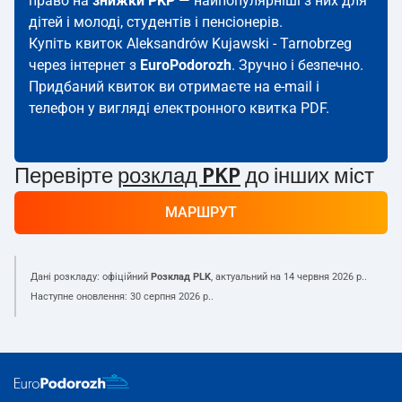
право на
знижки PKP
— найпопулярніші з них для
дітей і молоді, студентів і пенсіонерів.
Купіть квиток Aleksandrów Kujawski - Tarnobrzeg
через інтернет з
EuroPodorozh
. Зручно і безпечно.
Придбаний квиток ви отримаєте на e-mail і
телефон у вигляді електронного квитка PDF.
Перевірте
розклад PKP
до інших міст
МАРШРУТ
Дані розкладу: офіційний
Розклад PLK
, актуальний на
14 червня 2026 р.
.
Наступне оновлення:
30 серпня 2026 р.
.