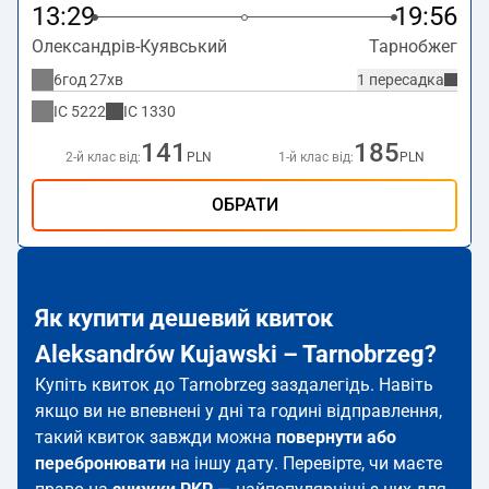
13:29
19:56
Олександрів-Куявський
Тарнобжег
6год 27хв
1 пересадка
IC
5222
IC
1330
141
185
2-й клас від:
PLN
1-й клас від:
PLN
ОБРАТИ
Як купити дешевий квиток
Aleksandrów Kujawski – Tarnobrzeg?
Купіть квиток до Tarnobrzeg заздалегідь. Навіть
якщо ви не впевнені у дні та годині відправлення,
такий квиток завжди можна
повернути або
перебронювати
на іншу дату. Перевірте, чи маєте