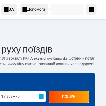
Допомога
UA
руху поїздів
:31
з вокзалу PKP Aleksandrów Kujawski. Останній потяг
ь нижчу ціну квитка і зазвичай довший час подорожі.
ПОШУК