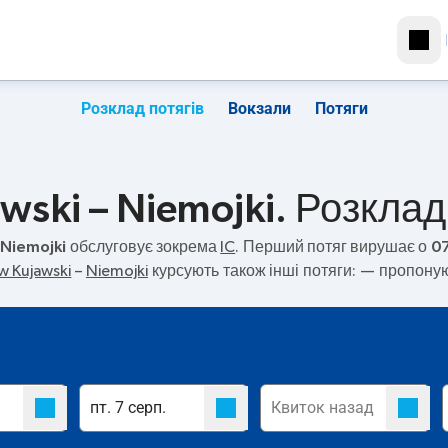
Розклад потягів
Вокзали
Потяги
ski – Niemojki. Розклад 
 Niemojki
обслуговує зокрема
IC
. Перший потяг вирушає о
07
w Kujawski
–
Niemojki
курсують також інші потяги:
— пропонуют