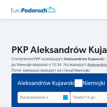
PKP Aleksandrów Kujaw
Сполучення PKP на маршруті
Aleksandrów Kujawski –
до Niemojki вирушає о 15:34. На маршруті
Aleksandró
Потяг завершує маршрут на станції Niemojki.
Aleksandrów Kujawski
Niemojki