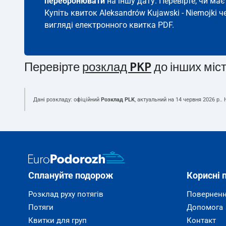
перебронювати
на іншу дату. Перевірте, чи ма
Купіть квиток Aleksandrów Kujawski - Niemojki ч
вигляді електронного квитка PDF.
Перевірте
розклад PKP
до інших міс
Дані розкладу: офіційний
Розклад PLK
, актуальний на
14 червня 2026 р.
.
Сплануйте подорож
Корисні 
Розклад руху потягів
Поверненн
Потяги
Допомога
Квитки для груп
Контакт