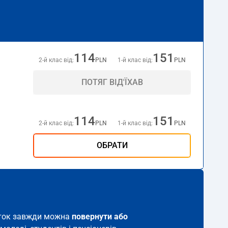
114
151
2-й клас від:
PLN
1-й клас від:
PLN
ПОТЯГ ВІД'ЇХАВ
114
151
2-й клас від:
PLN
1-й клас від:
PLN
ОБРАТИ
виток завжди можна
повернути або