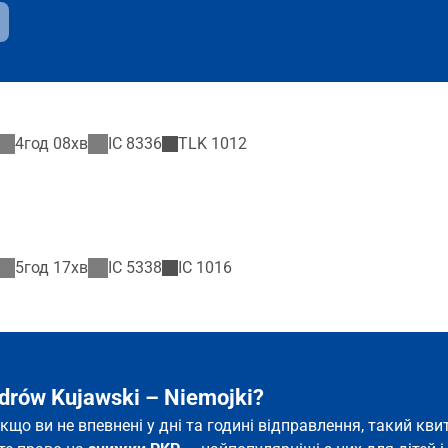
4год 08хв
IC
8336
TLK
1012
5год 17хв
IC
5338
IC
1016
drów Kujawski – Niemojki?
 якщо ви не впевнені у дні та годині відправлення, такий к