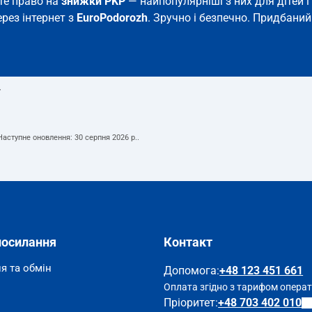
єте право на
знижки PKP
— найпопулярніші з них для дітей і 
ерез інтернет з
EuroPodorozh
. Зручно і безпечно. Придбаний
т
 Наступне оновлення:
30 серпня 2026 р.
.
посилання
Контакт
я та обмін
Допомога
:
+48 123 451 661
Оплата згідно з тарифом опера
Пріоритет:
+48 703 402 010