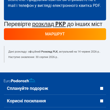
mail і телефон у вигляді електронного квитка PDF.
Перевірте
розклад PKP
до інших міст
МАРШРУТ
Дані розкладу: офіційний
Розклад PLK
, актуальний на
14 червня 2026 р.
.
Наступне оновлення:
30 серпня 2026 р.
.
Сплануйте подорож
Корисні посилання