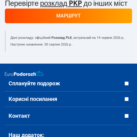
Перевірте
розклад PKP
до інших міст
МАРШРУТ
Дані розкладу: офіційний
Розклад PLK
, актуальний на
14 червня 2026 р.
.
Наступне оновлення:
30 серпня 2026 р.
.
Сплануйте подорож
Корисні посилання
Контакт
Наш додаток: