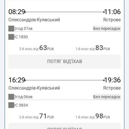
08:29
11:06
Олександрів-Куявський
Ястрове
2год 37хв
Без пересадок
IC
1830
63
83
2-й клас від:
PLN
1-й клас від:
PLN
ПОТЯГ ВІД'ЇХАВ
16:29
19:36
Олександрів-Куявський
Ястрове
3год 06хв
Без пересадок
IC
3834
71
98
2-й клас від:
PLN
1-й клас від:
PLN