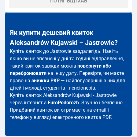
ПОТЯГ ВІД'ЇХАВ
Як купити дешевий квиток
Aleksandrów Kujawski – Jastrowie?
Купіть квиток до Jastrowie заздалегідь. Навіть
якщо ви не впевнені у дні та годині відправлення,
такий квиток завжди можна
повернути або
перебронювати
на іншу дату. Перевірте, чи маєте
право на
знижки PKP
— найпопулярніші з них для
дітей і молоді, студентів і пенсіонерів.
Купіть квиток Aleksandrów Kujawski - Jastrowie
через інтернет з
EuroPodorozh
. Зручно і безпечно.
Придбаний квиток ви отримаєте на e-mail і
телефон у вигляді електронного квитка PDF.