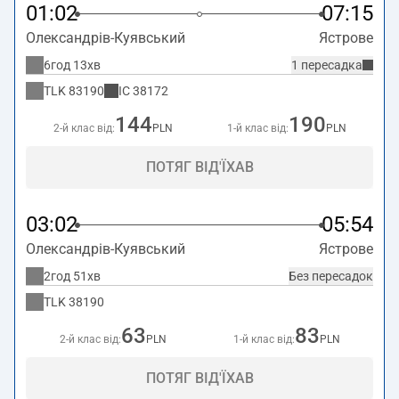
01:02
07:15
Олександрів-Куявський
Ястрове
6год 13хв
1 пересадка
TLK
83190
IC
38172
144
190
2-й клас від:
PLN
1-й клас від:
PLN
ПОТЯГ ВІД'ЇХАВ
03:02
05:54
Олександрів-Куявський
Ястрове
2год 51хв
Без пересадок
TLK
38190
63
83
2-й клас від:
PLN
1-й клас від:
PLN
ПОТЯГ ВІД'ЇХАВ