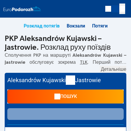
Розклад потягів
Вокзали
Потяги
PKP Aleksandrów Kujawski –
Jastrowie. Розклад руху поїздів
Сполучення PKP на маршруті
Aleksandrów Kujawski –
Jastrowie
обслуговує зокрема
TLK
. Перший потяг
вирушає о
01:02
з вокзалу PKP Aleksandrów Kujawski.
Детальніше
Останній потяг до Jastrowie вирушає о 16:29. На
Aleksandrów Kujawski
Jastrowie
маршруті
Aleksandrów Kujawski
–
Jastrowie
курсують
також інші потяги:
— пропонують нижчу ціну квитка і
ПОШУК
зазвичай довший час подорожі. Потяг завершує
маршрут на станції Jastrowie.