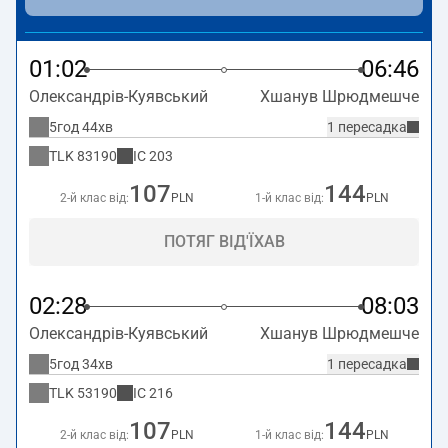
01:02
06:46
Олександрів-Куявський
Хшанув Шрюдмешче
5год 44хв
1 пересадка
TLK
83190
IC
203
107
144
2-й клас від:
PLN
1-й клас від:
PLN
ПОТЯГ ВІД'ЇХАВ
02:28
08:03
Олександрів-Куявський
Хшанув Шрюдмешче
5год 34хв
1 пересадка
TLK
53190
IC
216
107
144
2-й клас від:
PLN
1-й клас від:
PLN