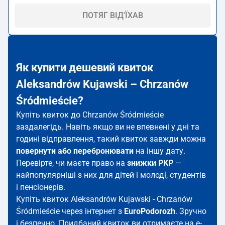
ПОТЯГ ВІД'ЇХАВ
Як купити дешевий квиток
Aleksandrów Kujawski – Chrzanów
Śródmieście?
Купіть квиток до Chrzanów Śródmieście
заздалегідь. Навіть якщо ви не впевнені у дні та
годині відправлення, такий квиток завжди можна
повернути або перебронювати
на іншу дату.
Перевірте, чи маєте право на
знижки PKP
—
найпопулярніші з них для дітей і молоді, студентів
і пенсіонерів.
Купіть квиток Aleksandrów Kujawski - Chrzanów
Śródmieście через інтернет з
EuroPodorozh
. Зручно
і безпечно. Придбаний квиток ви отримаєте на e-