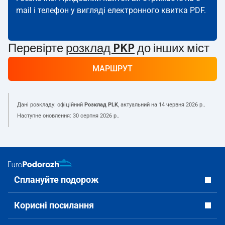
mail і телефон у вигляді електронного квитка PDF.
Перевірте
розклад PKP
до інших міст
МАРШРУТ
Дані розкладу: офіційний
Розклад PLK
, актуальний на
14 червня 2026 р.
.
Наступне оновлення:
30 серпня 2026 р.
.
Сплануйте подорож
Корисні посилання