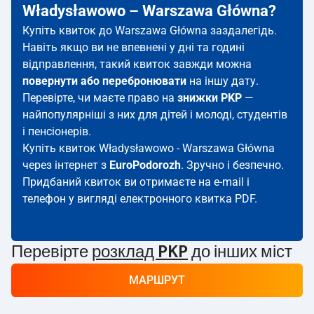
Władysławowo – Warszawa Główna?
Купіть квиток до Warszawa Główna заздалегідь.
Навіть якщо ви не впевнені у дні та годині
відправлення, такий квиток завжди можна
повернути або перебронювати
на іншу дату.
Перевірте, чи маєте право на
знижки PKP
—
найпопулярніші з них для дітей і молоді, студентів
і пенсіонерів.
Купіть квиток Władysławowo - Warszawa Główna
через інтернет з
EuroPodorozh
. Зручно і безпечно.
Придбаний квиток ви отримаєте на e-mail і
телефон у вигляді електронного квитка PDF.
Перевірте
розклад PKP
до інших міст
МАРШРУТ