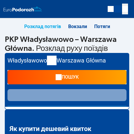
Розклад потягів
Вокзали
Потяги
PKP Władysławowo – Warszawa
Główna. Розклад руху поїздів
Władysławowo
Warszawa Główna
ПОШУК
Як купити дешевий квиток