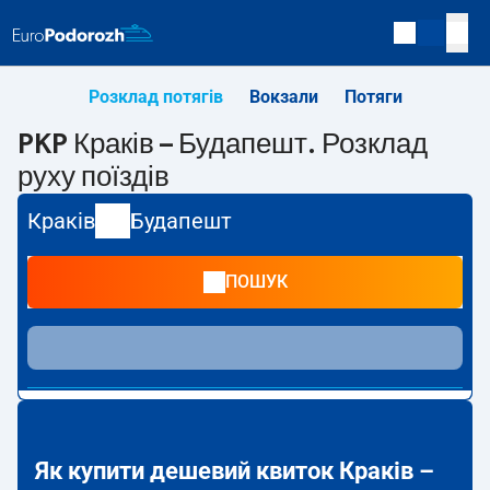
Розклад потягів
Вокзали
Потяги
PKP Краків – Будапешт. Розклад
руху поїздів
Краків
Будапешт
ПОШУК
Як купити дешевий квиток Краків –