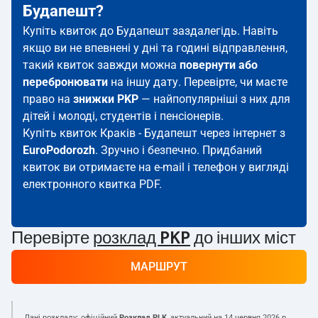
Будапешт?
Купіть квиток до Будапешт заздалегідь. Навіть
якщо ви не впевнені у дні та годині відправлення,
такий квиток завжди можна
повернути або
перебронювати
на іншу дату. Перевірте, чи маєте
право на
знижки PKP
— найпопулярніші з них для
дітей і молоді, студентів і пенсіонерів.
Купіть квиток Краків - Будапешт через інтернет з
EuroPodorozh
. Зручно і безпечно. Придбаний
квиток ви отримаєте на e-mail і телефон у вигляді
електронного квитка PDF.
Перевірте
розклад PKP
до інших міст
МАРШРУТ
Дані розкладу: офіційний
Розклад PLK
, актуальний на
14 червня 2026 р.
.