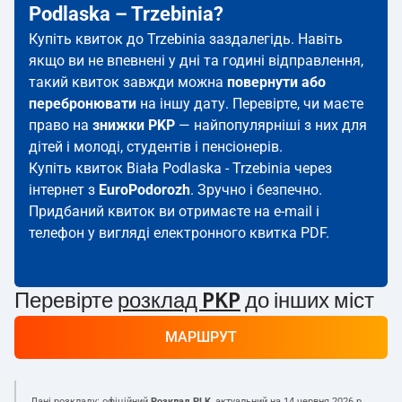
Podlaska – Trzebinia?
Купіть квиток до Trzebinia заздалегідь. Навіть
якщо ви не впевнені у дні та годині відправлення,
такий квиток завжди можна
повернути або
перебронювати
на іншу дату. Перевірте, чи маєте
право на
знижки PKP
— найпопулярніші з них для
дітей і молоді, студентів і пенсіонерів.
Купіть квиток Biała Podlaska - Trzebinia через
інтернет з
EuroPodorozh
. Зручно і безпечно.
Придбаний квиток ви отримаєте на e-mail і
телефон у вигляді електронного квитка PDF.
Перевірте
розклад PKP
до інших міст
МАРШРУТ
Дані розкладу: офіційний
Розклад PLK
, актуальний на
14 червня 2026 р.
.