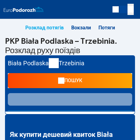
Розклад потягів
Вокзали
Потяги
PKP Biała Podlaska – Trzebinia.
Розклад руху поїздів
Biała Podlaska
Trzebinia
ПОШУК
Як купити дешевий квиток Biała